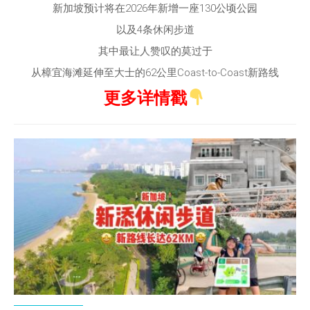
新加坡预计将在2026年新增一座130公顷公园
以及4条休闲步道
其中最让人赞叹的莫过于
从
樟宜海滩
延伸至
大士
的62公里Coast-to-Coast新
路线
更多详情戳