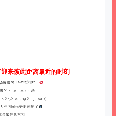
将迎来彼此距离最近的时刻
场浪漫的「宇宙之吻”」
的 Facebook 社群
 & SkySpotting Singapore）
大神的同框美图刷屏了
就是最佳观赏期