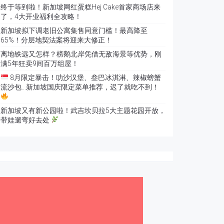
终于等到啦！新加坡网红蛋糕Hej Cake首家商场店来
了，4大开业福利全攻略！
新加坡拟下调老旧公寓集售同意门槛！最高降至
65%！分层地契法案将迎来大修正！
离地铁远又怎样？榜鹅北岸凭借无敌海景等优势，刚
满5年狂卖9间百万组屋！
8月限定暴击！叻沙汉堡、叁巴冰淇淋、辣椒螃蟹
流沙包…新加坡国庆限定菜单推荐，迟了就吃不到！
新加坡又有新公园啦！武吉坎贝拉5大主题花园开放，
带娃遛弯好去处