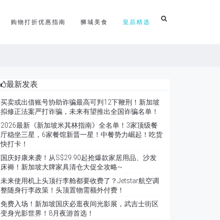
购物打折优惠指南
狮城美食
皇后精选
最新发表
买卖或出借账号协助诈骗最高可判12下鞭刑！新加坡
拟修正法案严打诈骗，未来有望推出全国诈骗名单！
2026最新《新加坡米其林指南》全名单！3家顶级餐
厅稳坐三星，6家餐馆新晋一星！中餐势力崛起！吃货
快打卡！
国庆好康来袭！从S$29.90起抢爆款家居用品、沙发
床褥！新加坡大牌家具清仓大促全攻略~
未来使用机上头顶行李舱都要收费了？Jetstar航空调
整随身行李政策！头顶置物需额外付费！
免费入场！新加坡国庆必逛夜间光影展，武吉士街区
变身光影世界！8月夜游首选！