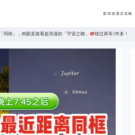
新加坡酒店攻略
「同框」，肉眼直接看超浪漫的「宇宙之吻」
错过再等2年多！