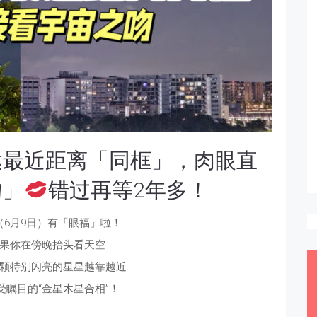
达最近距离「同框」，肉眼直
吻」
错过再等2年多！
（6月9日）有「眼福」啦！
果你在傍晚抬头看天空
颗特别闪亮的星星越靠越近
受瞩目的“金星木星合相”！