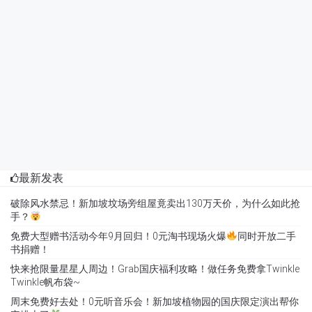
最新发表
破除风水禁忌！新加坡坟场旁组屋竟卖出130万天价，为什么如此抢
手？
免费大型赠书活动今年9月回归！0元淘书现场火爆
同时开放二手
书捐赠！
快来抢限量星星人周边！Grab国庆福利攻略！做任务免费拿Twinkle
Twinkle帆布袋~
周末免费好去处！0元听音乐会！新加坡植物园的国庆限定演出帮你