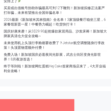
安排上了
买卖或出借账号协助诈骗最高可判12下鞭刑！新加坡拟修正法案严
打诈骗，未来有望推出全国诈骗名单！
2026最新《新加坡米其林指南》全名单！3家顶级餐厅稳坐三星，6
家餐馆新晋一星！中餐势力崛起！吃货快打卡！
国庆好康来袭！从S$29.90起抢爆款家居用品、沙发床褥！新加坡大
牌家具清仓大促全攻略~
未来使用机上头顶行李舱都要收费了？Jetstar航空调整随身行李政
策！头顶置物需额外付费！
免费入场！新加坡国庆必逛夜间光影展，武吉士街区变身光影世
界！8月夜游首选！
终于等到啦！新加坡网红蛋糕Hej Cake首家商场店来了，4大开业福
利全攻略！