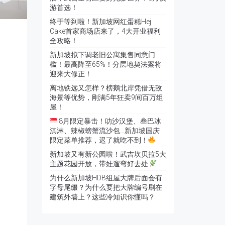
游首选！
终于等到啦！新加坡网红蛋糕Hej
Cake首家商场店来了，4大开业福利
全攻略！
新加坡拟下调老旧公寓集售同意门
槛！最高降至65%！分层地契法案将
迎来大修正！
离地铁远又怎样？榜鹅北岸凭借无敌
海景等优势，刚满5年狂卖9间百万组
屋！
8月限定暴击！叻沙汉堡、叁巴冰
淇淋、辣椒螃蟹流沙包…新加坡国庆
限定菜单推荐，迟了就吃不到！
新加坡又有新公园啦！武吉坎贝拉5大
主题花园开放，带娃遛弯好去处
为什么新加坡HDB组屋大牌后面会有
字母尾缀？为什么要把大牌编号刷在
建筑外墙上？这些冷知识你懂吗？