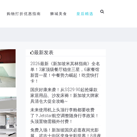
购物打折优惠指南
狮城美食
皇后精选
最新发表
2026最新《新加坡米其林指南》全名
单！3家顶级餐厅稳坐三星，6家餐馆
新晋一星！中餐势力崛起！吃货快打
卡！
国庆好康来袭！从S$29.90起抢爆款
家居用品、沙发床褥！新加坡大牌家
具清仓大促全攻略~
未来使用机上头顶行李舱都要收费
了？Jetstar航空调整随身行李政策！
头顶置物需额外付费！
免费入场！新加坡国庆必逛夜间光影
展，武吉士街区变身光影世界！8月夜