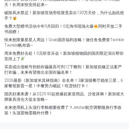
天！长周末快安排起来~
破除风水禁忌！新加坡坟场旁组屋竟卖出130万天价，为什么如此抢
手？
免费大型赠书活动今年9月回归！0元淘书现场火爆
同时开放二手
书捐赠！
快来抢限量星星人周边！Grab国庆福利攻略！做任务免费拿Twinkle
Twinkle帆布袋~
周末免费好去处！0元听音乐会！新加坡植物园的国庆限定演出帮你
安排上了
买卖或出借账号协助诈骗最高可判12下鞭刑！新加坡拟修正法案严
打诈骗，未来有望推出全国诈骗名单！
2026最新《新加坡米其林指南》全名单！3家顶级餐厅稳坐三星，6
家餐馆新晋一星！中餐势力崛起！吃货快打卡！
国庆好康来袭！从S$29.90起抢爆款家居用品、沙发床褥！新加坡大
牌家具清仓大促全攻略~
未来使用机上头顶行李舱都要收费了？Jetstar航空调整随身行李政
策！头顶置物需额外付费！