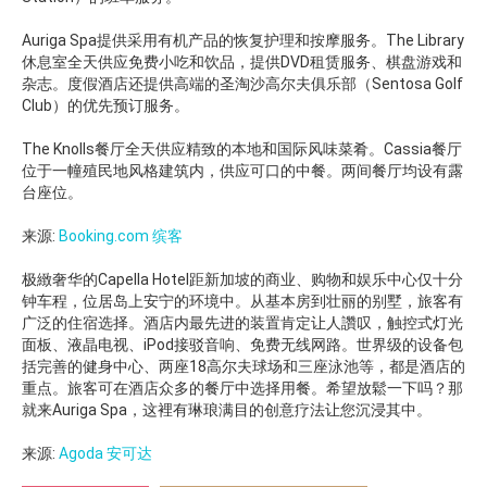
Auriga Spa提供采用有机产品的恢复护理和按摩服务。The Library
休息室全天供应免费小吃和饮品，提供DVD租赁服务、棋盘游戏和
杂志。度假酒店还提供高端的圣淘沙高尔夫俱乐部（Sentosa Golf
Club）的优先预订服务。
The Knolls餐厅全天供应精致的本地和国际风味菜肴。Cassia餐厅
位于一幢殖民地风格建筑内，供应可口的中餐。两间餐厅均设有露
台座位。
来源:
Booking.com 缤客
极緻奢华的Capella Hotel距新加坡的商业、购物和娱乐中心仅十分
钟车程，位居岛上安宁的环境中。从基本房到壮丽的别墅，旅客有
广泛的住宿选择。酒店内最先进的装置肯定让人讚叹，触控式灯光
面板、液晶电视、iPod接驳音响、免费无线网路。世界级的设备包
括完善的健身中心、两座18高尔夫球场和三座泳池等，都是酒店的
重点。旅客可在酒店众多的餐厅中选择用餐。希望放鬆一下吗？那
就来Auriga Spa，这裡有琳琅满目的创意疗法让您沉浸其中。
来源:
Agoda 安可达