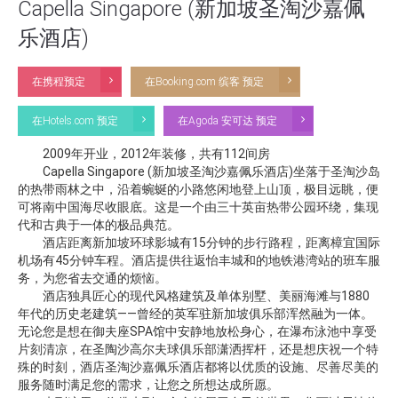
Capella Singapore (新加坡圣淘沙嘉佩
乐酒店)
在携程预定
在Booking.com 缤客 预定
在Hotels.com 预定
在Agoda 安可达 预定
2009年开业，2012年装修，共有112间房
Capella Singapore (新加坡圣淘沙嘉佩乐酒店)坐落于圣淘沙岛
的热带雨林之中，沿着蜿蜒的小路悠闲地登上山顶，极目远眺，便
可将南中国海尽收眼底。这是一个由三十英亩热带公园环绕，集现
代和古典于一体的极品典范。
酒店距离新加坡环球影城有15分钟的步行路程，距离樟宜国际
机场有45分钟车程。酒店提供往返怡丰城和的地铁港湾站的班车服
务，为您省去交通的烦恼。
酒店独具匠心的现代风格建筑及单体别墅、美丽海滩与1880
年代的历史老建筑——曾经的英军驻新加坡俱乐部浑然融为一体。
无论您是想在御夫座SPA馆中安静地放松身心，在瀑布泳池中享受
片刻清凉，在圣陶沙高尔夫球俱乐部潇洒挥杆，还是想庆祝一个特
殊的时刻，酒店圣淘沙嘉佩乐酒店都将以优质的设施、尽善尽美的
服务随时满足您的需求，让您之所想达成所愿。