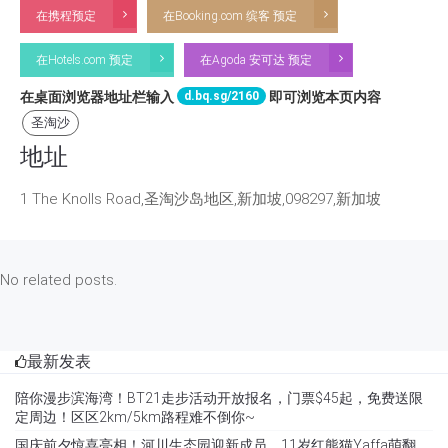
在携程预定
在Booking.com 缤客 预定
在Hotels.com 预定
在Agoda 安可达 预定
d.bq.sg/2160
在桌面浏览器地址栏输入
即可浏览本页内容
圣淘沙
地址
1 The Knolls Road,圣淘沙岛地区,新加坡,098297,新加坡
No related posts.
最新发表
陪你漫步滨海湾！BT21走步活动开放报名，门票$45起，免费送限
定周边！区区2km/5km路程难不倒你~
国庆前夕惊喜亮相！河川生态园迎新成员，11岁红熊猫Yaffa萌翻