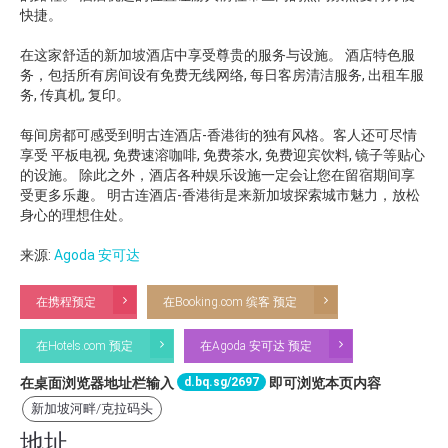
快捷。
在这家舒适的新加坡酒店中享受尊贵的服务与设施。 酒店特色服
务，包括所有房间设有免费无线网络, 每日客房清洁服务, 出租车服
务, 传真机, 复印。
每间房都可感受到明古连酒店-香港街的独有风格。客人还可尽情
享受 平板电视, 免费速溶咖啡, 免费茶水, 免费迎宾饮料, 镜子等贴心
的设施。 除此之外，酒店各种娱乐设施一定会让您在留宿期间享
受更多乐趣。 明古连酒店-香港街是来新加坡探索城市魅力，放松
身心的理想住处。
来源:
Agoda 安可达
在携程预定
在Booking.com 缤客 预定
在Hotels.com 预定
在Agoda 安可达 预定
d.bq.sg/2697
在桌面浏览器地址栏输入
即可浏览本页内容
新加坡河畔/克拉码头
地址