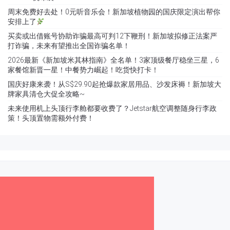
周末免费好去处！0元听音乐会！新加坡植物园的国庆限定演出帮你
安排上了
买卖或出借账号协助诈骗最高可判12下鞭刑！新加坡拟修正法案严
打诈骗，未来有望推出全国诈骗名单！
2026最新《新加坡米其林指南》全名单！3家顶级餐厅稳坐三星，6
家餐馆新晋一星！中餐势力崛起！吃货快打卡！
国庆好康来袭！从S$29.90起抢爆款家居用品、沙发床褥！新加坡大
牌家具清仓大促全攻略~
未来使用机上头顶行李舱都要收费了？Jetstar航空调整随身行李政
策！头顶置物需额外付费！