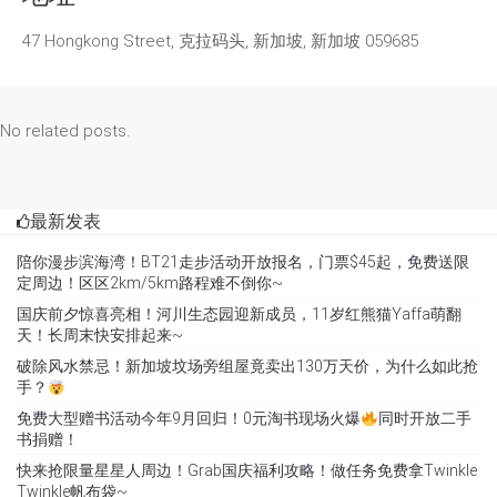
47 Hongkong Street, 克拉码头, 新加坡, 新加坡 059685
No related posts.
最新发表
陪你漫步滨海湾！BT21走步活动开放报名，门票$45起，免费送限
定周边！区区2km/5km路程难不倒你~
国庆前夕惊喜亮相！河川生态园迎新成员，11岁红熊猫Yaffa萌翻
天！长周末快安排起来~
破除风水禁忌！新加坡坟场旁组屋竟卖出130万天价，为什么如此抢
手？
免费大型赠书活动今年9月回归！0元淘书现场火爆
同时开放二手
书捐赠！
快来抢限量星星人周边！Grab国庆福利攻略！做任务免费拿Twinkle
Twinkle帆布袋~