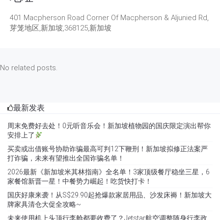
401 Macpherson Road Corner Of Macpherson & Aljunied Rd,
芽笼地区,新加坡,368125,新加坡
No related posts.
最新发表
周末免费好去处！0元听音乐会！新加坡植物园的国庆限定演出帮你
安排上了
买卖或出借账号协助诈骗最高可判12下鞭刑！新加坡拟修正法案严
打诈骗，未来有望推出全国诈骗名单！
2026最新《新加坡米其林指南》全名单！3家顶级餐厅稳坐三星，6
家餐馆新晋一星！中餐势力崛起！吃货快打卡！
国庆好康来袭！从S$29.90起抢爆款家居用品、沙发床褥！新加坡大
牌家具清仓大促全攻略~
未来使用机上头顶行李舱都要收费了？Jetstar航空调整随身行李政