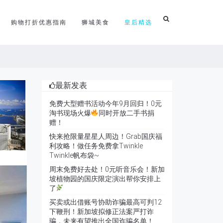
购物打折优惠指南
狮城美食
皇后精选
最新发表
免费大型赠书活动今年9月回归！0元
淘书现场火爆
同时开放二手书捐
赠！
快来抢限量星星人周边！Grab国庆福
利攻略！做任务免费拿Twinkle
Twinkle帆布袋~
周末免费好去处！0元听音乐会！新加
坡植物园的国庆限定演出帮你安排上
了
买卖或出借账号协助诈骗最高可判12
下鞭刑！新加坡拟修正法案严打诈
骗，未来有望推出全国诈骗名单！