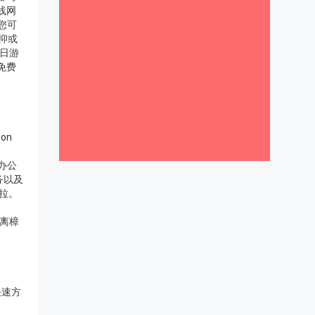
线网
您可
；抑或
日游
免费
on
和办公
务以及
沙拉。
距离樟
快速方