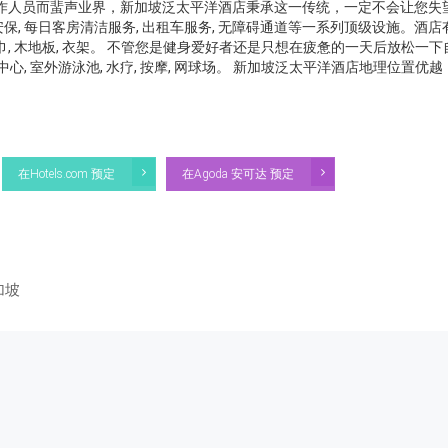
和贴心的工作人员而蜚声业界，新加坡泛太平洋酒店秉承这一传统，一定不会让您失
保, 每日客房清洁服务, 出租车服务, 无障碍通道等一系列顶级设施。酒店有
巾, 木地板, 衣架。 不管您是健身爱好者还是只想在疲惫的一天后放松一下
 室外游泳池, 水疗, 按摩, 网球场。 新加坡泛太平洋酒店地理位置优越
在Hotels.com 预定
在Agoda 安可达 预定
新加坡