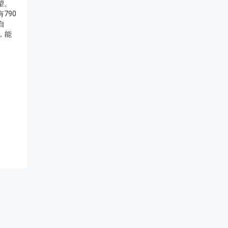
望。
790
自
，能