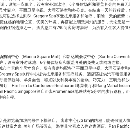
格调，设施一应俱全，设有室外游泳池、6个餐饮场所和覆盖各处的免费无
尺寸窗户、平面卫星电视、大理石浴室和办公桌。在结束一天的行程后，
选择去到St. Gregory Spa享受按摩服务和治疗，消除一天的疲劳
便捷优越的地理位置、优美的环境，再搭配上细致周到的服务，无论您是一
的住宿选择之一。 酒店总共有790间客房与套房，为所有入住客人提供
购物中心（Marina Square Mall）和新达城会议中心（Suntec Conventi
的门户，设有室外游泳池、6个餐饮场所和覆盖各处的免费无线网络连接。
房均配备了享有城市全景的全尺寸窗户。所有客房均配备了平面卫星电视、大理石浴室
Gregory Spa水疗中心提供按摩服务和理疗服务。酒店还提供汽车租赁服
杂货店及咖啡厅提供咖啡、羊角面包、糕点以及种类丰富的蛋糕、巧克力、三明治和
Hai Tien Lo Cantonese Restaurant粤菜餐厅和Rang Mahal Indian
Pacific Singapore酒店距离Promenade地铁站有5分钟的步行路程，
20分钟的车程。
是游览新加坡的最佳下榻酒店。 离市中心仅3 km的路程，能确保游人
财富之泉, 美年广场等景点，游客非常喜欢入住这家酒店。Pan Pacific