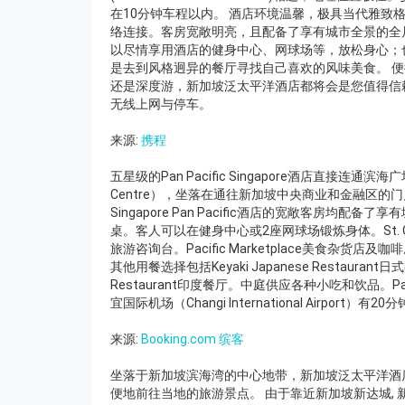
在10分钟车程以内。 酒店环境温馨，极具当代雅致
络连接。客房宽敞明亮，且配备了享有城市全景的全
以尽情享用酒店的健身中心、网球场等，放松身心；也可以
是去到风格迥异的餐厅寻找自己喜欢的风味美食。 
还是深度游，新加坡泛太平洋酒店都将会是您值得信赖
无线上网与停车。
来源:
携程
五星级的Pan Pacific Singapore酒店直接连通滨海广场
Centre），坐落在通往新加坡中央商业和金融区
Singapore Pan Pacific酒店的宽敞客
桌。客人可以在健身中心或2座网球场锻炼身体。St. 
旅游咨询台。Pacific Marketplace美食
其他用餐选择包括Keyaki Japanese Restaurant日式餐厅、
Restaurant印度餐厅。中庭供应各种小吃和饮品。Pan 
宜国际机场（Changi International Airport）有
来源:
Booking.com 缤客
坐落于新加坡滨海湾的中心地带，新加坡泛太平洋酒店
便地前往当地的旅游景点。 由于靠近新加坡新达城, 新达