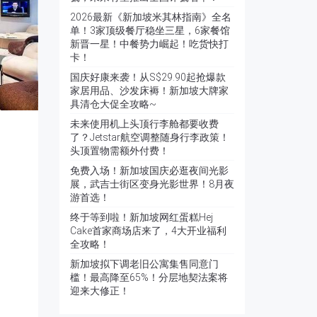
2026最新《新加坡米其林指南》全名
单！3家顶级餐厅稳坐三星，6家餐馆
新晋一星！中餐势力崛起！吃货快打
卡！
国庆好康来袭！从S$29.90起抢爆款
家居用品、沙发床褥！新加坡大牌家
具清仓大促全攻略~
未来使用机上头顶行李舱都要收费
了？Jetstar航空调整随身行李政策！
头顶置物需额外付费！
免费入场！新加坡国庆必逛夜间光影
展，武吉士街区变身光影世界！8月夜
游首选！
终于等到啦！新加坡网红蛋糕Hej
Cake首家商场店来了，4大开业福利
全攻略！
新加坡拟下调老旧公寓集售同意门
槛！最高降至65%！分层地契法案将
迎来大修正！