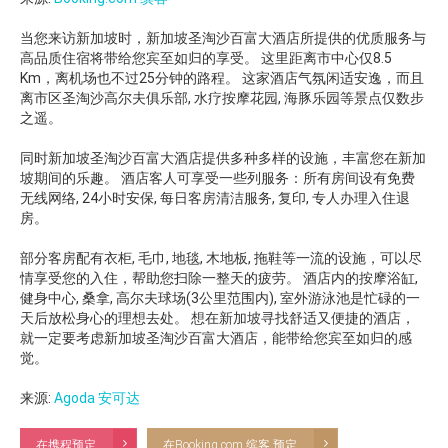
当您来访新加坡时，新加坡圣淘沙百富大酒店所提供的优质服务与
高品质住宿将带给您宾至如归的享受。 这里距离市中心仅8.5
Km，离机场也不过25分钟的路程。 这家酒店气氛闲适安逸，而且
离市区圣淘沙高尔夫俱乐部, 水疗按摩花园, 海豚乐园等景点仅数步
之遥。
同时新加坡圣淘沙百富大酒店提供多种多样的设施，丰富您在新加
坡期间的乐趣。 酒店客人可享受一些列服务：所有房间设有免费
无线网络, 24小时安保, 每日客房清洁服务, 复印, 专人办理入住退
房。
部分客房配有衣柜, 毛巾, 地毯, 木地板, 拖鞋等一流的设施，可以尽
情享受您的入住，帮助您扫除一整天的疲劳。 酒店内的按摩浴缸,
健身中心, 桑拿, 高尔夫球场(3公里范围内), 室外游泳池是忙碌的一
天后放松身心的理想去处。 想在新加坡寻找舒适又便捷的酒店，
就一定要考虑新加坡圣淘沙百富大酒店，能带给您宾至如归的感
觉。
来源:
Agoda 安可达
在携程预定
在Booking.com 缤客 预定