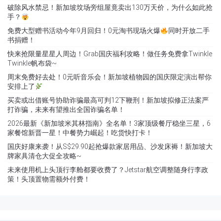
破除风水禁忌！新加坡坟场旁组屋竟卖出130万天价，为什么如此抢
手？
免费大型赠书活动今年9月回归！0元淘书现场火爆
同时开放二手
书捐赠！
快来抢限量星星人周边！Grab国庆福利攻略！做任务免费拿Twinkle
Twinkle帆布袋~
周末免费好去处！0元听音乐会！新加坡植物园的国庆限定演出帮你
安排上了
买卖或出借账号协助诈骗最高可判12下鞭刑！新加坡拟修正法案严
打诈骗，未来有望推出全国诈骗名单！
2026最新《新加坡米其林指南》全名单！3家顶级餐厅稳坐三星，6
家餐馆新晋一星！中餐势力崛起！吃货快打卡！
国庆好康来袭！从S$29.90起抢爆款家居用品、沙发床褥！新加坡大
牌家具清仓大促全攻略~
未来使用机上头顶行李舱都要收费了？Jetstar航空调整随身行李政
策！头顶置物需额外付费！