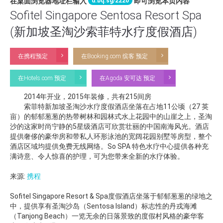
d.bq.sg/2220
在桌面浏览器地址栏输入
即可浏览本页内容
Sofitel Singapore Sentosa Resort Spa
(新加坡圣淘沙索菲特水疗度假酒店)
在携程预定
在Booking.com 缤客 预定
在Hotels.com 预定
在Agoda 安可达 预定
2014年开业，2015年装修，共有215间房
索菲特新加坡圣淘沙水疗度假酒店坐落在占地11公顷（27 英
亩）的郁郁葱葱的热带树林和园林式水上花园中的山崖之上，圣淘
沙的这家时尚宁静的5星级酒店可欣赏壮丽的中国南海风光。酒店
提供奢侈的豪华房和带私人环形泳池的宽阔花园别墅等房型，整个
酒店区域均提供免费无线网络。So SPA 特色水疗中心提供各种充
满诗意、令人惊喜的护理，可为您带来全新的水疗体验。
来源:
携程
Sofitel Singapore Resort & Spa度假酒店坐落于郁郁葱葱的绿地之
中，提供享有圣淘沙岛（Sentosa Island）标志性的丹戎海滩
（Tanjong Beach）一览无余的日落景致的度假村风格的豪华客