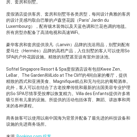
房、套房和别墅。
度假酒店提供客房、套房和别墅等各类房型，每间设计典雅的客房
的设计灵感均取自巴黎的卢森堡花园（Paris’ Jardin du
Luxembourg），配有镶木装饰以及天蓝色调和兰花色调的地毯。
所有房型亦配备了高清电视和高速WiFi。
豪华客房和套房提供浪凡（Lanvin）品牌的洗浴用品，别墅则配有
爱马仕（Hermès）品牌的高档产品，入住别墅的客人可以使用So
SPA的户外花园设施。精致的别墅甚至设有室外游泳池。
Sofitel Singapore Resort & Spa度假酒店设有包括Kwee Zen、
LeBar、The Garden和ilLido at The Cliff的4间自家的餐厅，提供
精致的西式和亚洲美食、Magnifique糕点和无与伦比的葡萄酒单。
此外，客人可以在结合了古老按摩传统和最新的法国美容专业护理
的So SPA尽情享受按摩以恢复精力。Villa des Enfants提供许多将
吸引所有儿童的设施。所提供的活动包括体育、舞蹈、讲故事和周
末的各种课程。
商务旅客可以使用以南中国海为背景并配备了最先进的科技设备和
设施的先进商务场所。
来源:
Booking.com 缤客