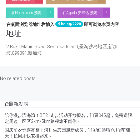
在Hotels.com 预定
在Agoda 安可达 预定
d.bq.sg/2220
在桌面浏览器地址栏输入
即可浏览本页内容
地址
2 Bukit Manis Road Sentosa Island,圣淘沙岛地区,新加
坡,099891,新加坡
No related posts.
最新发表
陪你漫步滨海湾！BT21走步活动开放报名，门票$45起，免费送限
定周边！区区2km/5km路程难不倒你~
国庆前夕惊喜亮相！河川生态园迎新成员，11岁红熊猫Yaffa萌翻
天！长周末快安排起来~