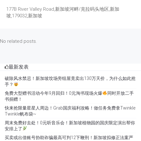
177B River Valley Road,新加坡河畔/克拉码头地区,新加
坡,179032,新加坡
No related posts.
最新发表
破除风水禁忌！新加坡坟场旁组屋竟卖出130万天价，为什么如此抢
手？
免费大型赠书活动今年9月回归！0元淘书现场火爆
同时开放二手
书捐赠！
快来抢限量星星人周边！Grab国庆福利攻略！做任务免费拿Twinkle
Twinkle帆布袋~
周末免费好去处！0元听音乐会！新加坡植物园的国庆限定演出帮你
安排上了
买卖或出借账号协助诈骗最高可判12下鞭刑！新加坡拟修正法案严