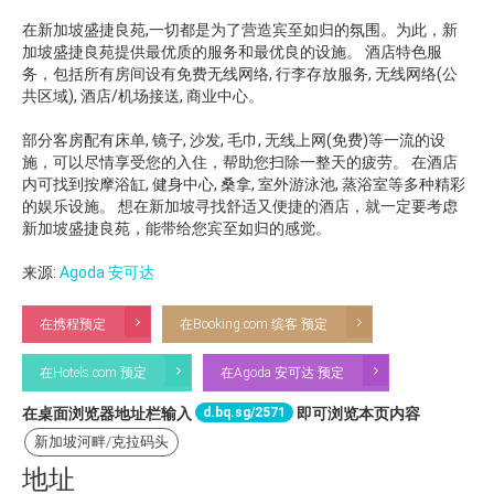
在新加坡盛捷良苑,一切都是为了营造宾至如归的氛围。为此，新
加坡盛捷良苑提供最优质的服务和最优良的设施。 酒店特色服
务，包括所有房间设有免费无线网络, 行李存放服务, 无线网络(公
共区域), 酒店/机场接送, 商业中心。
部分客房配有床单, 镜子, 沙发, 毛巾, 无线上网(免费)等一流的设
施，可以尽情享受您的入住，帮助您扫除一整天的疲劳。 在酒店
内可找到按摩浴缸, 健身中心, 桑拿, 室外游泳池, 蒸浴室等多种精彩
的娱乐设施。 想在新加坡寻找舒适又便捷的酒店，就一定要考虑
新加坡盛捷良苑，能带给您宾至如归的感觉。
来源:
Agoda 安可达
在携程预定
在Booking.com 缤客 预定
在Hotels.com 预定
在Agoda 安可达 预定
d.bq.sg/2571
在桌面浏览器地址栏输入
即可浏览本页内容
新加坡河畔/克拉码头
地址