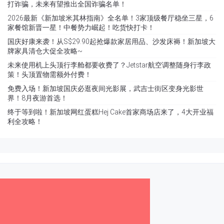
打诈骗，未来有望推出全国诈骗名单！
2026最新《新加坡米其林指南》全名单！3家顶级餐厅稳坐三星，6
家餐馆新晋一星！中餐势力崛起！吃货快打卡！
国庆好康来袭！从S$29.90起抢爆款家居用品、沙发床褥！新加坡大
牌家具清仓大促全攻略~
未来使用机上头顶行李舱都要收费了？Jetstar航空调整随身行李政
策！头顶置物需额外付费！
免费入场！新加坡国庆必逛夜间光影展，武吉士街区变身光影世
界！8月夜游首选！
终于等到啦！新加坡网红蛋糕Hej Cake首家商场店来了，4大开业福
利全攻略！