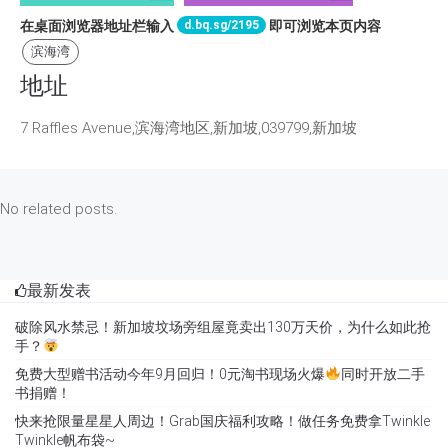
d.bq.sg/2195
在桌面浏览器地址栏输入
即可浏览本页内容
滨海湾
地址
7 Raffles Avenue,滨海湾地区,新加坡,039799,新加坡
No related posts.
最新发表
破除风水禁忌！新加坡坟场旁组屋竟卖出130万天价，为什么如此抢
手？
免费大型赠书活动今年9月回归！0元淘书现场火爆
同时开放二手
书捐赠！
快来抢限量星星人周边！Grab国庆福利攻略！做任务免费拿Twinkle
Twinkle帆布袋~