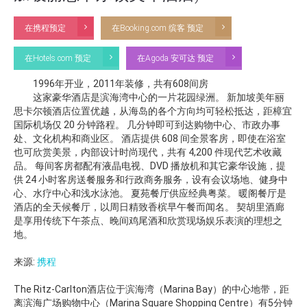
在携程预定
在Booking.com 缤客 预定
在Hotels.com 预定
在Agoda 安可达 预定
1996年开业，2011年装修，共有608间房
这家豪华酒店是滨海湾中心的一片花园绿洲。 新加坡美年丽
思卡尔顿酒店位置优越，从海岛的各个方向均可轻松抵达，距樟宜
国际机场仅 20 分钟路程。 几分钟即可到达购物中心、市政办事
处、文化机构和商业区。 酒店提供 608 间全景客房，即使在浴室
也可欣赏美景，内部设计时尚现代，共有 4,200 件现代艺术收藏
品。 每间客房都配有液晶电视、DVD 播放机和其它豪华设施，提
供 24 小时客房送餐服务和行政商务服务，设有会议场地、健身中
心、水疗中心和浅水泳池。 夏苑餐厅供应经典粤菜。 暖阁餐厅是
酒店的全天候餐厅，以周日精致香槟早午餐而闻名。 契胡里酒廊
是享用传统下午茶点、晚间鸡尾酒和欣赏现场娱乐表演的理想之
地。
来源:
携程
The Ritz-Carlton酒店位于滨海湾（Marina Bay）的中心地带，距
离滨海广场购物中心（Marina Square Shopping Centre）有5分钟