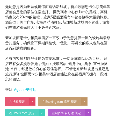
无论您是因为出差或度假而造访新加坡，新加坡丽思卡尔顿美年酒
店都会是您的最佳住宿选择。 因为离市中心仅1km的路程，离机
场也仅有20km的路程，这家5星级酒店每年都会接待大量的旅客。
酒店位于美年广场, 滨海湾浮动舞台, 新加坡新达城的不远处，游客
们在旅游观光时大可不必舍近求远。
新加坡丽思卡尔顿美年酒店一直致力于为您提供一流的设施与最尊
贵的服务，确保您下榻期间愉快、惬意。 再讲究的客人也能在酒
店得到满意的服务。
所有的客房都以舒适度为首要标准，一切设施都以此为目标。 酒
店设有众多娱乐设施，例如：按摩浴缸, 健身中心, 桑拿, 室外游泳
池, 水疗，都是放松身心的最佳选择。 不管您来新加坡是出差还是
旅行,新加坡丽思卡尔顿美年酒店都能让您在留宿期间拥有一段难
忘的回忆。
来源:
Agoda 安可达
在携程预定
在Booking.com 缤客 预定
在Hotels.com 预定
在Agoda 安可达 预定