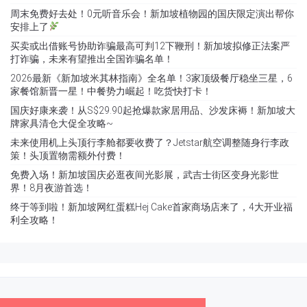
周末免费好去处！0元听音乐会！新加坡植物园的国庆限定演出帮你
安排上了
买卖或出借账号协助诈骗最高可判12下鞭刑！新加坡拟修正法案严
打诈骗，未来有望推出全国诈骗名单！
2026最新《新加坡米其林指南》全名单！3家顶级餐厅稳坐三星，6
家餐馆新晋一星！中餐势力崛起！吃货快打卡！
国庆好康来袭！从S$29.90起抢爆款家居用品、沙发床褥！新加坡大
牌家具清仓大促全攻略~
未来使用机上头顶行李舱都要收费了？Jetstar航空调整随身行李政
策！头顶置物需额外付费！
免费入场！新加坡国庆必逛夜间光影展，武吉士街区变身光影世
界！8月夜游首选！
终于等到啦！新加坡网红蛋糕Hej Cake首家商场店来了，4大开业福
利全攻略！