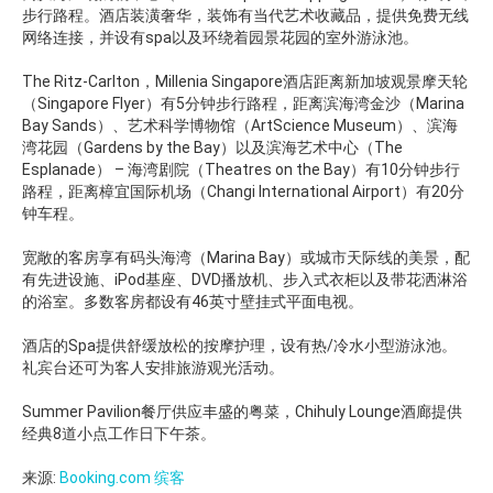
步行路程。酒店装潢奢华，装饰有当代艺术收藏品，提供免费无线
网络连接，并设有spa以及环绕着园景花园的室外游泳池。
The Ritz-Carlton，Millenia Singapore酒店距离新加坡观景摩天轮
（Singapore Flyer）有5分钟步行路程，距离滨海湾金沙（Marina
Bay Sands）、艺术科学博物馆（ArtScience Museum）、滨海
湾花园（Gardens by the Bay）以及滨海艺术中心（The
Esplanade） – 海湾剧院（Theatres on the Bay）有10分钟步行
路程，距离樟宜国际机场（Changi International Airport）有20分
钟车程。
宽敞的客房享有码头海湾（Marina Bay）或城市天际线的美景，配
有先进设施、iPod基座、DVD播放机、步入式衣柜以及带花洒淋浴
的浴室。多数客房都设有46英寸壁挂式平面电视。
酒店的Spa提供舒缓放松的按摩护理，设有热/冷水小型游泳池。
礼宾台还可为客人安排旅游观光活动。
Summer Pavilion餐厅供应丰盛的粤菜，Chihuly Lounge酒廊提供
经典8道小点工作日下午茶。
来源:
Booking.com 缤客