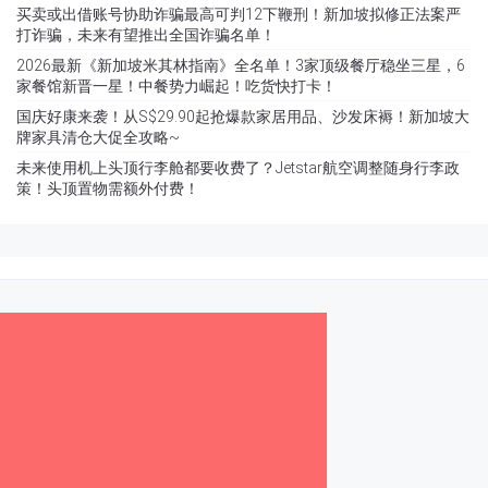
买卖或出借账号协助诈骗最高可判12下鞭刑！新加坡拟修正法案严
打诈骗，未来有望推出全国诈骗名单！
2026最新《新加坡米其林指南》全名单！3家顶级餐厅稳坐三星，6
家餐馆新晋一星！中餐势力崛起！吃货快打卡！
国庆好康来袭！从S$29.90起抢爆款家居用品、沙发床褥！新加坡大
牌家具清仓大促全攻略~
未来使用机上头顶行李舱都要收费了？Jetstar航空调整随身行李政
策！头顶置物需额外付费！