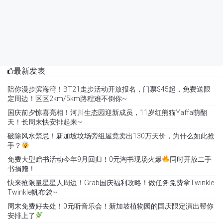
最新发表
陪你漫步滨海湾！BT21走步活动开放报名，门票$45起，免费送限
定周边！区区2km/5km路程难不倒你~
国庆前夕惊喜亮相！河川生态园迎新成员，11岁红熊猫Yaffa萌翻
天！长周末快安排起来~
破除风水禁忌！新加坡坟场旁组屋竟卖出130万天价，为什么如此抢
手？
免费大型赠书活动今年9月回归！0元淘书现场火爆
同时开放二手
书捐赠！
快来抢限量星星人周边！Grab国庆福利攻略！做任务免费拿Twinkle
Twinkle帆布袋~
周末免费好去处！0元听音乐会！新加坡植物园的国庆限定演出帮你
安排上了