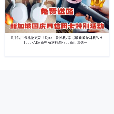
8月信用卡礼物更新！Dyson吹风机/索尼最新降噪耳机WH-
1000XM5/新秀丽旅行箱/350新币四选一！