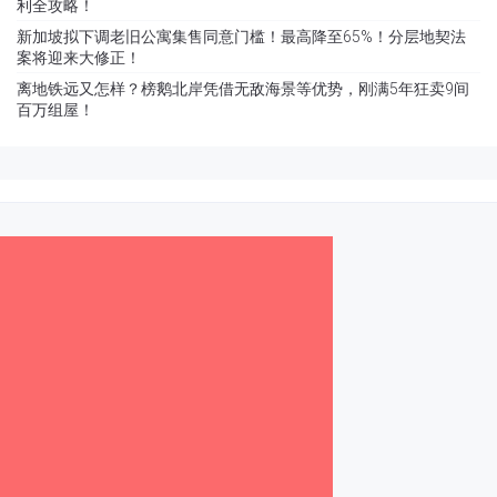
利全攻略！
新加坡拟下调老旧公寓集售同意门槛！最高降至65%！分层地契法
案将迎来大修正！
离地铁远又怎样？榜鹅北岸凭借无敌海景等优势，刚满5年狂卖9间
百万组屋！