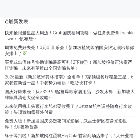
最新发表
快来抢限量星星人周边！Grab国庆福利攻略！做任务免费拿Twinkle
Twinkle帆布袋~
周末免费好去处！0元听音乐会！新加坡植物园的国庆限定演出帮你
安排上了
买卖或出借账号协助诈骗最高可判12下鞭刑！新加坡拟修正法案严
打诈骗，未来有望推出全国诈骗名单！
2026最新《新加坡米其林指南》全名单！3家顶级餐厅稳坐三星，6
家餐馆新晋一星！中餐势力崛起！吃货快打卡！
国庆好康来袭！从S$29.90起抢爆款家居用品、沙发床褥！新加坡大
牌家具清仓大促全攻略~
未来使用机上头顶行李舱都要收费了？Jetstar航空调整随身行李政
策！头顶置物需额外付费！
免费入场！新加坡国庆必逛夜间光影展，武吉士街区变身光影世
界！8月夜游首选！
终于等到啦！新加坡网红蛋糕Hej Cake首家商场店来了，4大开业福