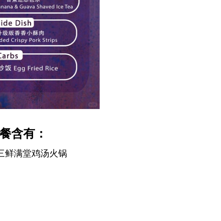
套餐含有：
 三鲜满堂鸡汤火锅