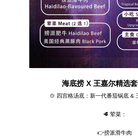
海底捞 X 王嘉尔精选
🍲 四宫格汤底：新一代番茄锅底 &
🥩 荤菜：
👉捞派滑牛肉