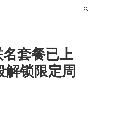
Typ
2联名套餐已上
your
sea
que
and
段解锁限定周
hit
ente