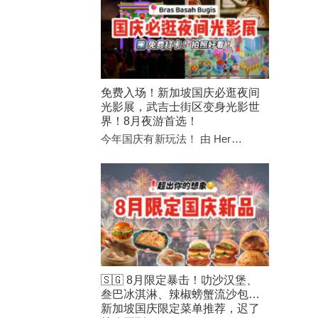
免费入场！新加坡国庆必逛夜间
光影展，武吉士街区变身光影世
界！8月夜游首选！
今年国庆有新玩法！ 由 Her…
🇸🇬 8月限定暴击！叻沙汉堡、
叁巴冰淇淋、辣椒螃蟹流沙包…
新加坡国庆限定菜单推荐，迟了