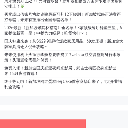
周末免费好去处！0元听音乐会！新加坡植物园的国庆限定演出帮你
安排上了
买卖或出借账号协助诈骗最高可判12下鞭刑！新加坡拟修正法案严
打诈骗，未来有望推出全国诈骗名单！
2026最新《新加坡米其林指南》全名单！3家顶级餐厅稳坐三星，6
家餐馆新晋一星！中餐势力崛起！吃货快打卡！
国庆好康来袭！从S$29.90起抢爆款家居用品、沙发床褥！新加坡大
牌家具清仓大促全攻略~
未来使用机上头顶行李舱都要收费了？Jetstar航空调整随身行李政
策！头顶置物需额外付费！
免费入场！新加坡国庆必逛夜间光影展，武吉士街区变身光影世
界！8月夜游首选！
终于等到啦！新加坡网红蛋糕Hej Cake首家商场店来了，4大开业福
利全攻略！