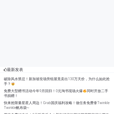
最新发表
破除风水禁忌！新加坡坟场旁组屋竟卖出130万天价，为什么如此抢
手？
免费大型赠书活动今年9月回归！0元淘书现场火爆
同时开放二手
书捐赠！
快来抢限量星星人周边！Grab国庆福利攻略！做任务免费拿Twinkle
Twinkle帆布袋~