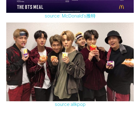
source: McDonald’s推特
source:allkpop