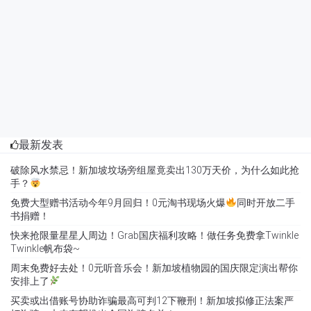
最新发表
破除风水禁忌！新加坡坟场旁组屋竟卖出130万天价，为什么如此抢
手？
免费大型赠书活动今年9月回归！0元淘书现场火爆
同时开放二手
书捐赠！
快来抢限量星星人周边！Grab国庆福利攻略！做任务免费拿Twinkle
Twinkle帆布袋~
周末免费好去处！0元听音乐会！新加坡植物园的国庆限定演出帮你
安排上了
买卖或出借账号协助诈骗最高可判12下鞭刑！新加坡拟修正法案严