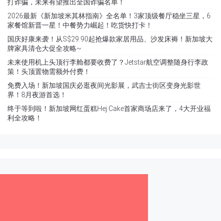
打诈骗，未来有望推出全国诈骗名单！
2026最新《新加坡米其林指南》全名单！3家顶级餐厅稳坐三星，6
家餐馆新晋一星！中餐势力崛起！吃货快打卡！
国庆好康来袭！从S$29.90起抢爆款家居用品、沙发床褥！新加坡大
牌家具清仓大促全攻略~
未来使用机上头顶行李舱都要收费了？Jetstar航空调整随身行李政
策！头顶置物需额外付费！
免费入场！新加坡国庆必逛夜间光影展，武吉士街区变身光影世
界！8月夜游首选！
终于等到啦！新加坡网红蛋糕Hej Cake首家商场店来了，4大开业福
利全攻略！