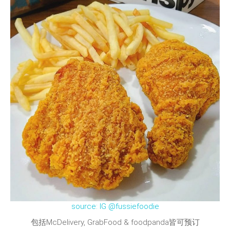
source: IG @fussiefoodie
包括McDelivery, GrabFood & foodpanda皆可预订