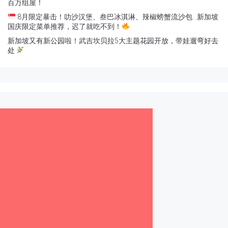
百万组屋！
8月限定暴击！叻沙汉堡、叁巴冰淇淋、辣椒螃蟹流沙包…新加坡
国庆限定菜单推荐，迟了就吃不到！
新加坡又有新公园啦！武吉坎贝拉5大主题花园开放，带娃遛弯好去
处