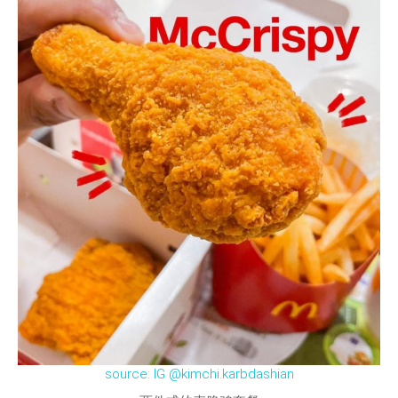
source: IG @kimchi.karbdashian