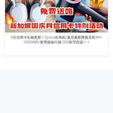
8月信用卡礼物更新！Dyson吹风机/索尼最新降噪耳机WH-
1000XM5/新秀丽旅行箱/350新币四选一！