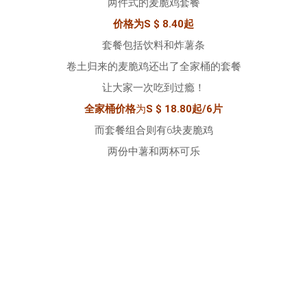
两件式的麦脆鸡套餐
价格为S $ 8.40起
套餐包括饮料和炸薯条
卷土归来的麦脆鸡还出了全家桶的套餐
让大家一次吃到过瘾！
全家桶价格
为
S $ 18.80起/6片
而套餐组合则有6块麦脆鸡
两份中薯和两杯可乐