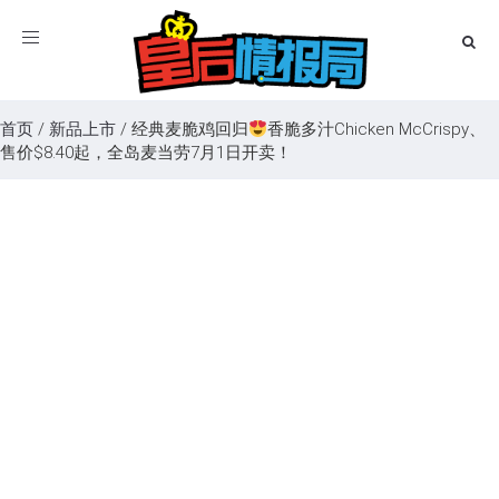
Toggle
navigation
首页
/
新品上市
/
经典麦脆鸡回归
香脆多汁Chicken McCrispy、
售价$8.40起，全岛麦当劳7月1日开卖！