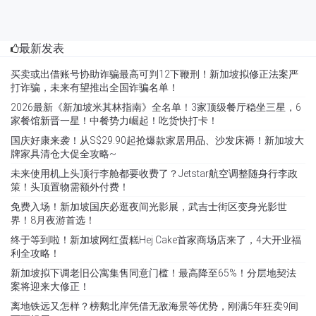
最新发表
买卖或出借账号协助诈骗最高可判12下鞭刑！新加坡拟修正法案严
打诈骗，未来有望推出全国诈骗名单！
2026最新《新加坡米其林指南》全名单！3家顶级餐厅稳坐三星，6
家餐馆新晋一星！中餐势力崛起！吃货快打卡！
国庆好康来袭！从S$29.90起抢爆款家居用品、沙发床褥！新加坡大
牌家具清仓大促全攻略~
未来使用机上头顶行李舱都要收费了？Jetstar航空调整随身行李政
策！头顶置物需额外付费！
免费入场！新加坡国庆必逛夜间光影展，武吉士街区变身光影世
界！8月夜游首选！
终于等到啦！新加坡网红蛋糕Hej Cake首家商场店来了，4大开业福
利全攻略！
新加坡拟下调老旧公寓集售同意门槛！最高降至65%！分层地契法
案将迎来大修正！
离地铁远又怎样？榜鹅北岸凭借无敌海景等优势，刚满5年狂卖9间