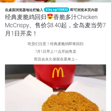
d.bq.sg/150833
在桌面浏览器地址栏输入
即可浏览本页内容
经典麦脆鸡回归
香脆多汁Chicken
McCrispy、售价$8.40起，全岛麦当劳7
月1日开卖！
吃货们注意！经典麦脆鸡即将回归
7月1日早上11点开始售卖
而且会永久保留在菜单上~