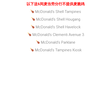
以下这6间麦当劳分行不提供麦脆鸡
McDonald’s Shell Tampines
McDonald’s Shell Hougang
McDonald’s Shell Havelock
McDonald’s Clementi Avenue 3
McDonald’s Parklane
McDonald’s Tampines Kiosk