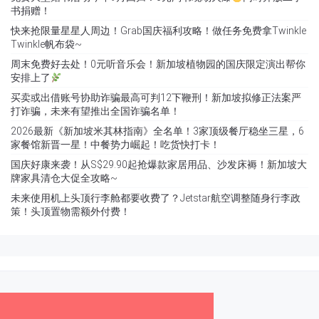
书捐赠！
快来抢限量星星人周边！Grab国庆福利攻略！做任务免费拿Twinkle
Twinkle帆布袋~
周末免费好去处！0元听音乐会！新加坡植物园的国庆限定演出帮你
安排上了
买卖或出借账号协助诈骗最高可判12下鞭刑！新加坡拟修正法案严
打诈骗，未来有望推出全国诈骗名单！
2026最新《新加坡米其林指南》全名单！3家顶级餐厅稳坐三星，6
家餐馆新晋一星！中餐势力崛起！吃货快打卡！
国庆好康来袭！从S$29.90起抢爆款家居用品、沙发床褥！新加坡大
牌家具清仓大促全攻略~
未来使用机上头顶行李舱都要收费了？Jetstar航空调整随身行李政
策！头顶置物需额外付费！