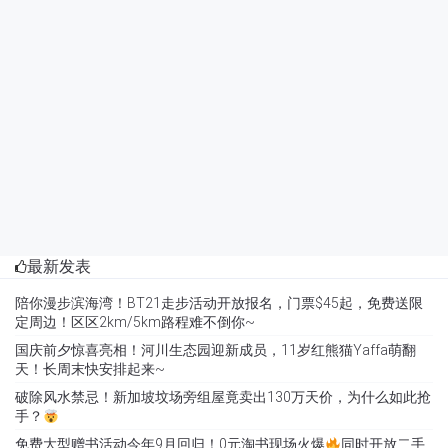
最新发表
陪你漫步滨海湾！BT21走步活动开放报名，门票$45起，免费送限
定周边！区区2km/5km路程难不倒你~
国庆前夕惊喜亮相！河川生态园迎新成员，11岁红熊猫Yaffa萌翻
天！长周末快安排起来~
破除风水禁忌！新加坡坟场旁组屋竟卖出130万天价，为什么如此抢
手？
免费大型赠书活动今年9月回归！0元淘书现场火爆
同时开放二手