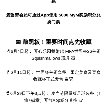
换
麦当劳会员可通过App使用 5000 MyM奖励积分兑
换门票
📅 敲黑板！重要时间点先收藏
🧷6月4日起： 开心乐园餐附赠 FIFA世界杯26主题
Squishmallows 玩具 🧸
🧷6月11日起： 世界杯主题套餐、限定美食及盲盒
收藏杯正式发售 🍔🏆
🧷6月29日下午3点起： 麦当劳限量版足球装备（T
恤+徽章）开放App积分兑换 👕