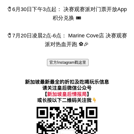
🧷6月30日下午3点起： 决赛观赛派对门票开放App
积分兑换 🎟️
🧷7月20日凌晨2点-6点： Marine Cove店 决赛观赛
派对热血开跑 ⚽️🎉
官方Instagram戳这里