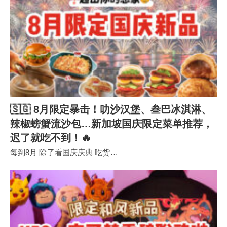
🇸🇬 8月限定暴击！叻沙汉堡、叁巴冰淇淋、
辣椒螃蟹流沙包…新加坡国庆限定菜单推荐，
迟了就吃不到！🔥
每到8月 除了看国庆庆典 吃货…