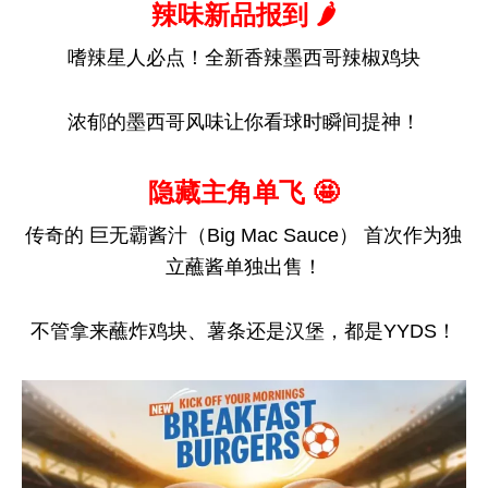
辣味新品报到 🌶️
嗜辣星人必点！全新香辣墨西哥辣椒鸡块
浓郁的墨西哥风味让你看球时瞬间提神！
隐藏主角单飞 🤩
传奇的 巨无霸酱汁（Big Mac Sauce） 首次作为独
立蘸酱单独出售！
不管拿来蘸炸鸡块、薯条还是汉堡，都是YYDS！