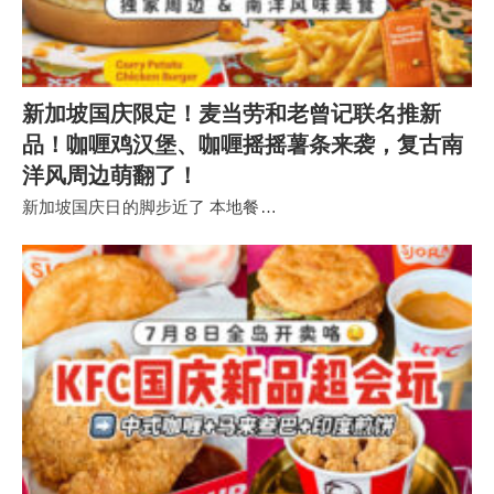
新加坡国庆限定！麦当劳和老曾记联名推新
品！咖喱鸡汉堡、咖喱摇摇薯条来袭，复古南
洋风周边萌翻了！
新加坡国庆日的脚步近了 本地餐…