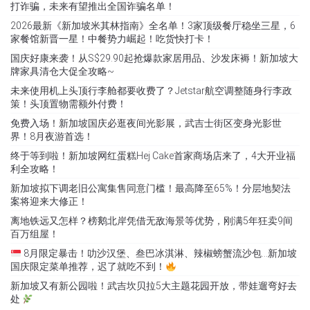
打诈骗，未来有望推出全国诈骗名单！
2026最新《新加坡米其林指南》全名单！3家顶级餐厅稳坐三星，6
家餐馆新晋一星！中餐势力崛起！吃货快打卡！
国庆好康来袭！从S$29.90起抢爆款家居用品、沙发床褥！新加坡大
牌家具清仓大促全攻略~
未来使用机上头顶行李舱都要收费了？Jetstar航空调整随身行李政
策！头顶置物需额外付费！
免费入场！新加坡国庆必逛夜间光影展，武吉士街区变身光影世
界！8月夜游首选！
终于等到啦！新加坡网红蛋糕Hej Cake首家商场店来了，4大开业福
利全攻略！
新加坡拟下调老旧公寓集售同意门槛！最高降至65%！分层地契法
案将迎来大修正！
离地铁远又怎样？榜鹅北岸凭借无敌海景等优势，刚满5年狂卖9间
百万组屋！
8月限定暴击！叻沙汉堡、叁巴冰淇淋、辣椒螃蟹流沙包…新加坡
国庆限定菜单推荐，迟了就吃不到！
新加坡又有新公园啦！武吉坎贝拉5大主题花园开放，带娃遛弯好去
处