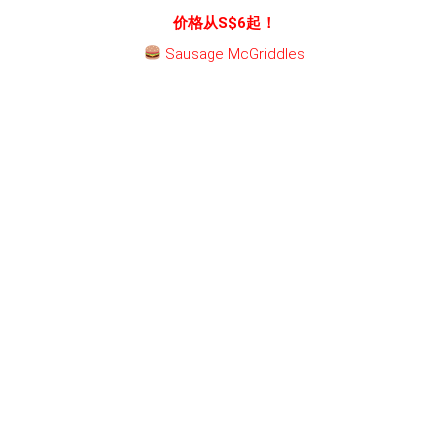
价格从S$6起！
Sausage McGriddles