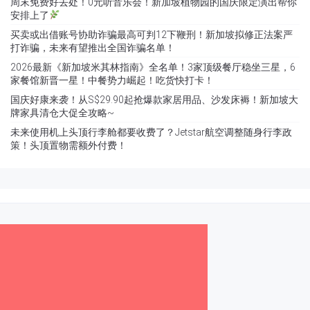
周末免费好去处！0元听音乐会！新加坡植物园的国庆限定演出帮你
安排上了
买卖或出借账号协助诈骗最高可判12下鞭刑！新加坡拟修正法案严
打诈骗，未来有望推出全国诈骗名单！
2026最新《新加坡米其林指南》全名单！3家顶级餐厅稳坐三星，6
家餐馆新晋一星！中餐势力崛起！吃货快打卡！
国庆好康来袭！从S$29.90起抢爆款家居用品、沙发床褥！新加坡大
牌家具清仓大促全攻略~
未来使用机上头顶行李舱都要收费了？Jetstar航空调整随身行李政
策！头顶置物需额外付费！