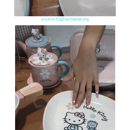
source:IG@rachaelwong