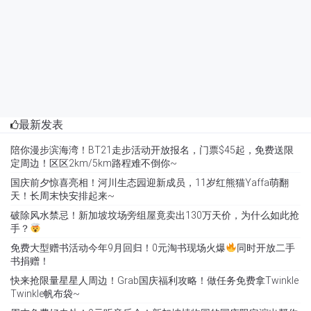
最新发表
陪你漫步滨海湾！BT21走步活动开放报名，门票$45起，免费送限
定周边！区区2km/5km路程难不倒你~
国庆前夕惊喜亮相！河川生态园迎新成员，11岁红熊猫Yaffa萌翻
天！长周末快安排起来~
破除风水禁忌！新加坡坟场旁组屋竟卖出130万天价，为什么如此抢
手？
免费大型赠书活动今年9月回归！0元淘书现场火爆
同时开放二手
书捐赠！
快来抢限量星星人周边！Grab国庆福利攻略！做任务免费拿Twinkle
Twinkle帆布袋~