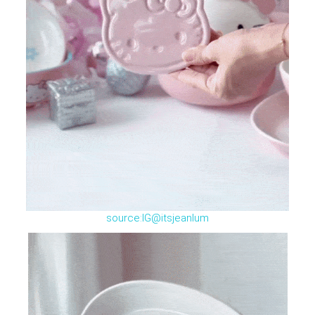
source:IG@itsjeanlum