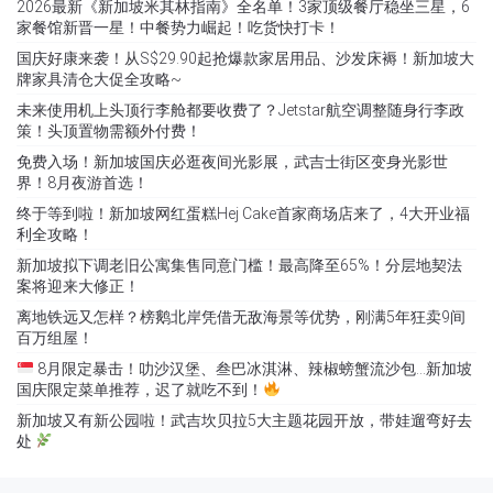
2026最新《新加坡米其林指南》全名单！3家顶级餐厅稳坐三星，6
家餐馆新晋一星！中餐势力崛起！吃货快打卡！
国庆好康来袭！从S$29.90起抢爆款家居用品、沙发床褥！新加坡大
牌家具清仓大促全攻略~
未来使用机上头顶行李舱都要收费了？Jetstar航空调整随身行李政
策！头顶置物需额外付费！
免费入场！新加坡国庆必逛夜间光影展，武吉士街区变身光影世
界！8月夜游首选！
终于等到啦！新加坡网红蛋糕Hej Cake首家商场店来了，4大开业福
利全攻略！
新加坡拟下调老旧公寓集售同意门槛！最高降至65%！分层地契法
案将迎来大修正！
离地铁远又怎样？榜鹅北岸凭借无敌海景等优势，刚满5年狂卖9间
百万组屋！
8月限定暴击！叻沙汉堡、叁巴冰淇淋、辣椒螃蟹流沙包…新加坡
国庆限定菜单推荐，迟了就吃不到！
新加坡又有新公园啦！武吉坎贝拉5大主题花园开放，带娃遛弯好去
处