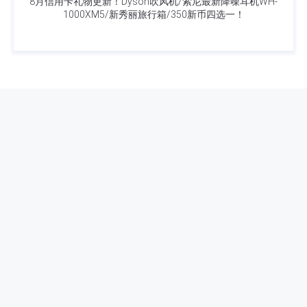
8月信用卡礼物更新！Dyson吹风机/索尼最新降噪耳机WH-
1000XM5/新秀丽旅行箱/350新币四选一！