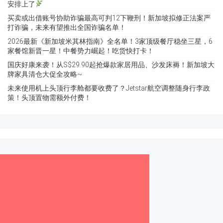
安排上了
买卖或出借账号协助诈骗最高可判12下鞭刑！新加坡拟修正法案严
打诈骗，未来有望推出全国诈骗名单！
2026最新《新加坡米其林指南》全名单！3家顶级餐厅稳坐三星，6
家餐馆新晋一星！中餐势力崛起！吃货快打卡！
国庆好康来袭！从S$29.90起抢爆款家居用品、沙发床褥！新加坡大
牌家具清仓大促全攻略~
未来使用机上头顶行李舱都要收费了？Jetstar航空调整随身行李政
策！头顶置物需额外付费！