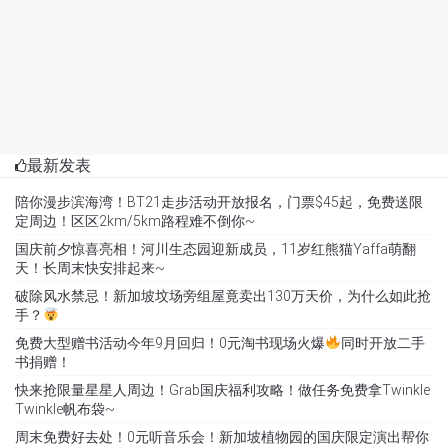
最新发表
陪你漫步滨海湾！BT21走步活动开放报名，门票$45起，免费送限
定周边！区区2km/5km路程难不倒你~
国庆前夕惊喜亮相！河川生态园迎新成员，11岁红熊猫Yaffa萌翻
天！长周末快安排起来~
破除风水禁忌！新加坡坟场旁组屋竟卖出130万天价，为什么如此抢
手？
免费大型赠书活动今年9月回归！0元淘书现场火爆
同时开放二手
书捐赠！
快来抢限量星星人周边！Grab国庆福利攻略！做任务免费拿Twinkle
Twinkle帆布袋~
周末免费好去处！0元听音乐会！新加坡植物园的国庆限定演出帮你