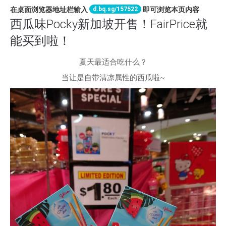
d.bq.sg/157522
在桌面浏览器地址栏输入
即可浏览本页内容
西瓜味Pocky新加坡开售！FairPrice就
能买到啦！
夏天最适合吃什么？
当让是自带清凉属性的西瓜啦~