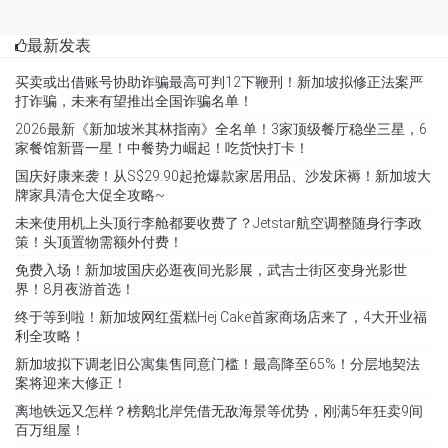
最新发表
买卖或出借账号协助诈骗最高可判12下鞭刑！新加坡拟修正法案严
打诈骗，未来有望推出全国诈骗名单！
2026最新《新加坡米其林指南》全名单！3家顶级餐厅稳坐三星，6
家餐馆新晋一星！中餐势力崛起！吃货快打卡！
国庆好康来袭！从S$29.90起抢爆款家居用品、沙发床褥！新加坡大
牌家具清仓大促全攻略~
未来使用机上头顶行李舱都要收费了？Jetstar航空调整随身行李政
策！头顶置物需额外付费！
免费入场！新加坡国庆必逛夜间光影展，武吉士街区变身光影世
界！8月夜游首选！
终于等到啦！新加坡网红蛋糕Hej Cake首家商场店来了，4大开业福
利全攻略！
新加坡拟下调老旧公寓集售同意门槛！最高降至65%！分层地契法
案将迎来大修正！
离地铁远又怎样？榜鹅北岸凭借无敌海景等优势，刚满5年狂卖9间
百万组屋！