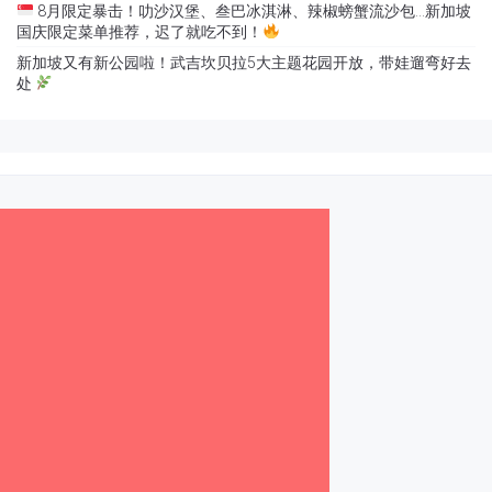
8月限定暴击！叻沙汉堡、叁巴冰淇淋、辣椒螃蟹流沙包…新加坡
国庆限定菜单推荐，迟了就吃不到！
新加坡又有新公园啦！武吉坎贝拉5大主题花园开放，带娃遛弯好去
处