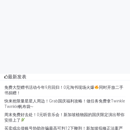
最新发表
免费大型赠书活动今年9月回归！0元淘书现场火爆
同时开放二手
书捐赠！
快来抢限量星星人周边！Grab国庆福利攻略！做任务免费拿Twinkle
Twinkle帆布袋~
周末免费好去处！0元听音乐会！新加坡植物园的国庆限定演出帮你
安排上了
买卖或出借账号协助诈骗最高可判12下鞭刑！新加坡拟修正法案严