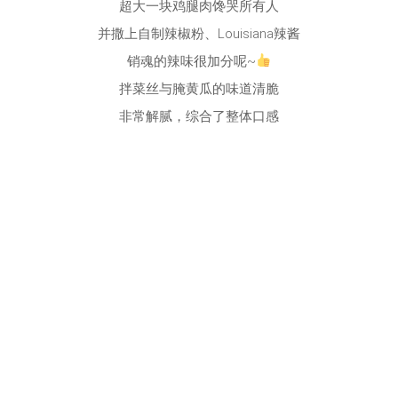
超大一块鸡腿肉馋哭所有人
并撒上自制辣椒粉、Louisiana辣酱
销魂的辣味很加分呢~
拌菜丝与腌黄瓜的味道清脆
非常解腻，综合了整体口感