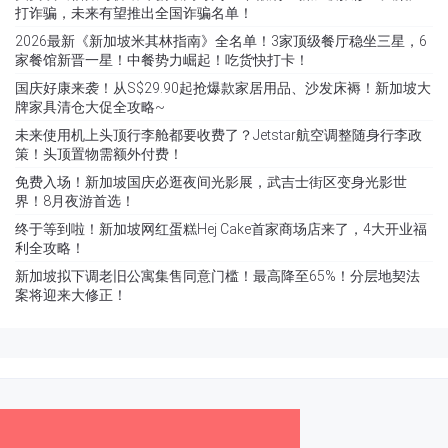
打诈骗，未来有望推出全国诈骗名单！
2026最新《新加坡米其林指南》全名单！3家顶级餐厅稳坐三星，6
家餐馆新晋一星！中餐势力崛起！吃货快打卡！
国庆好康来袭！从S$29.90起抢爆款家居用品、沙发床褥！新加坡大
牌家具清仓大促全攻略~
未来使用机上头顶行李舱都要收费了？Jetstar航空调整随身行李政
策！头顶置物需额外付费！
免费入场！新加坡国庆必逛夜间光影展，武吉士街区变身光影世
界！8月夜游首选！
终于等到啦！新加坡网红蛋糕Hej Cake首家商场店来了，4大开业福
利全攻略！
新加坡拟下调老旧公寓集售同意门槛！最高降至65%！分层地契法
案将迎来大修正！