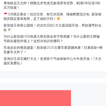
离地铁远又怎样？榜鹅北岸凭借无敌海景等优势，刚满5年狂卖9间
百万组屋！
8月限定暴击！叻沙汉堡、叁巴冰淇淋、辣椒螃蟹流沙包…新加坡
国庆限定菜单推荐，迟了就吃不到！
新加坡又有新公园啦！武吉坎贝拉5大主题花园开放，带娃遛弯好去
处
为什么新加坡HDB组屋大牌后面会有字母尾缀？为什么要把大牌编
号刷在建筑外墙上？这些冷知识你懂吗？
车迷必赴的视觉盛宴！新加坡2026古董车展震撼来袭！巨幕投影+稀
世豪车太炸了！
圣淘沙又添宝藏打卡点！亚洲首个气候体验中心今年底开放！7大主
题区免费玩！