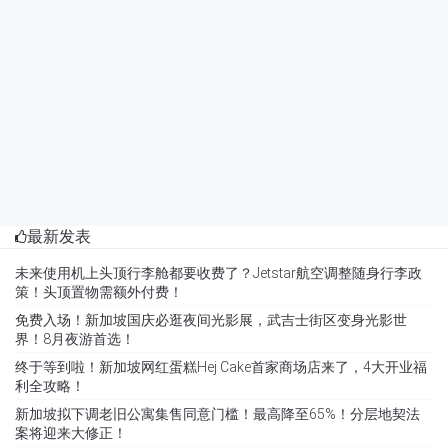
最新发表
未来使用机上头顶行李舱都要收费了？Jetstar航空调整随身行李政
策！头顶置物需额外付费！
免费入场！新加坡国庆必逛夜间光影展，武吉士街区变身光影世
界！8月夜游首选！
终于等到啦！新加坡网红蛋糕Hej Cake首家商场店来了，4大开业福
利全攻略！
新加坡拟下调老旧公寓集售同意门槛！最高降至65%！分层地契法
案将迎来大修正！