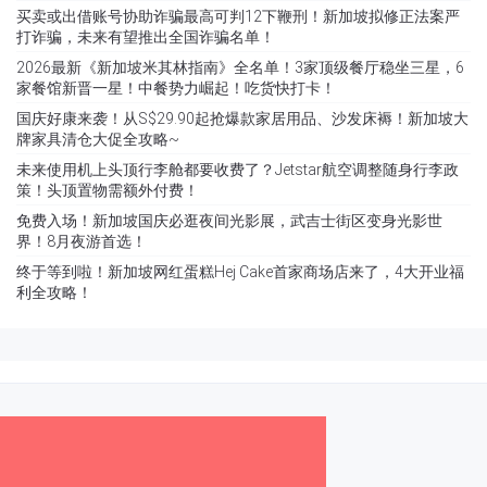
买卖或出借账号协助诈骗最高可判12下鞭刑！新加坡拟修正法案严
打诈骗，未来有望推出全国诈骗名单！
2026最新《新加坡米其林指南》全名单！3家顶级餐厅稳坐三星，6
家餐馆新晋一星！中餐势力崛起！吃货快打卡！
国庆好康来袭！从S$29.90起抢爆款家居用品、沙发床褥！新加坡大
牌家具清仓大促全攻略~
未来使用机上头顶行李舱都要收费了？Jetstar航空调整随身行李政
策！头顶置物需额外付费！
免费入场！新加坡国庆必逛夜间光影展，武吉士街区变身光影世
界！8月夜游首选！
终于等到啦！新加坡网红蛋糕Hej Cake首家商场店来了，4大开业福
利全攻略！