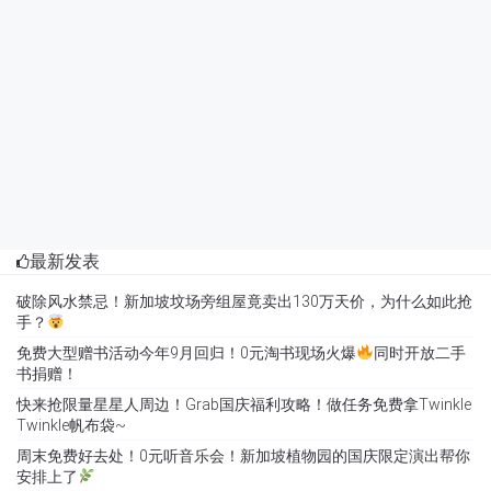
最新发表
破除风水禁忌！新加坡坟场旁组屋竟卖出130万天价，为什么如此抢
手？
免费大型赠书活动今年9月回归！0元淘书现场火爆
同时开放二手
书捐赠！
快来抢限量星星人周边！Grab国庆福利攻略！做任务免费拿Twinkle
Twinkle帆布袋~
周末免费好去处！0元听音乐会！新加坡植物园的国庆限定演出帮你
安排上了