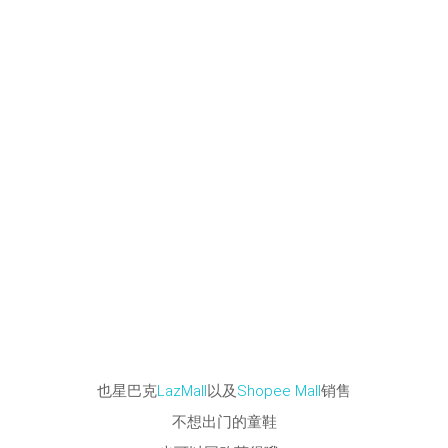
也星巴克
LazMall
以及
Shopee Mall
销售
不想出门的童鞋