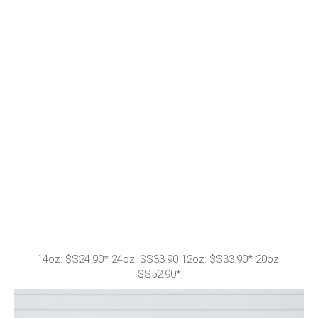
14oz: $S24.90* 24oz: $S33.90 12oz: $S33.90* 20oz:
$S52.90*