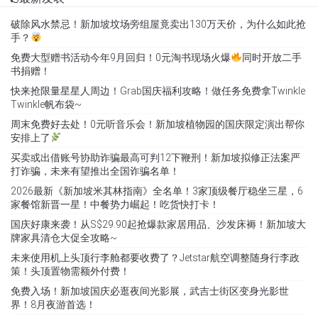
破除风水禁忌！新加坡坟场旁组屋竟卖出130万天价，为什么如此抢
手？
免费大型赠书活动今年9月回归！0元淘书现场火爆
同时开放二手
书捐赠！
快来抢限量星星人周边！Grab国庆福利攻略！做任务免费拿Twinkle
Twinkle帆布袋~
周末免费好去处！0元听音乐会！新加坡植物园的国庆限定演出帮你
安排上了
买卖或出借账号协助诈骗最高可判12下鞭刑！新加坡拟修正法案严
打诈骗，未来有望推出全国诈骗名单！
2026最新《新加坡米其林指南》全名单！3家顶级餐厅稳坐三星，6
家餐馆新晋一星！中餐势力崛起！吃货快打卡！
国庆好康来袭！从S$29.90起抢爆款家居用品、沙发床褥！新加坡大
牌家具清仓大促全攻略~
未来使用机上头顶行李舱都要收费了？Jetstar航空调整随身行李政
策！头顶置物需额外付费！
免费入场！新加坡国庆必逛夜间光影展，武吉士街区变身光影世
界！8月夜游首选！