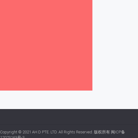
Copyright © 2021
AH.D PTE. LTD.
All Rights Reserved. 版权所有
闽ICP备
12023163号-3