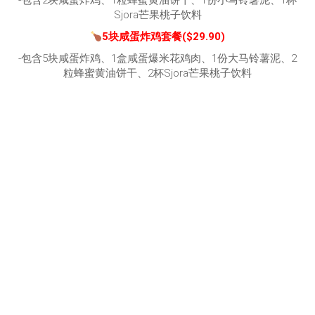
-包含2块咸蛋炸鸡、1粒蜂蜜黄油饼干、1份小马铃薯泥、1杯
Sjora芒果桃子饮料
5块咸蛋炸鸡套餐($29.90)
-包含5块咸蛋炸鸡、1盒咸蛋爆米花鸡肉、1份大马铃薯泥、2
粒蜂蜜黄油饼干、2杯Sjora芒果桃子饮料