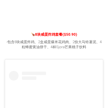
8块咸蛋炸鸡套餐($50.90)
-包含8块咸蛋炸鸡、2盒咸蛋爆米花鸡肉、2份大马铃薯泥、4
粒蜂蜜黄油饼干、4杯Sjora芒果桃子饮料