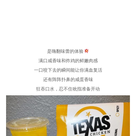
是嗨翻味蕾的体验
满口咸香味和炸鸡的鲜嫩肉感
一口咬下去的瞬间能让你满血复活
还有阵阵扑鼻的咸蛋香味
狂吞口水，忍不住吮指准备开动