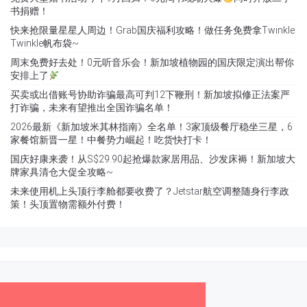
书捐赠！
快来抢限量星星人周边！Grab国庆福利攻略！做任务免费拿Twinkle
Twinkle帆布袋~
周末免费好去处！0元听音乐会！新加坡植物园的国庆限定演出帮你
安排上了
买卖或出借账号协助诈骗最高可判12下鞭刑！新加坡拟修正法案严
打诈骗，未来有望推出全国诈骗名单！
2026最新《新加坡米其林指南》全名单！3家顶级餐厅稳坐三星，6
家餐馆新晋一星！中餐势力崛起！吃货快打卡！
国庆好康来袭！从S$29.90起抢爆款家居用品、沙发床褥！新加坡大
牌家具清仓大促全攻略~
未来使用机上头顶行李舱都要收费了？Jetstar航空调整随身行李政
策！头顶置物需额外付费！