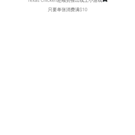
Texas Chicken还顺势推出线上小游戏
只要单张消费满$10