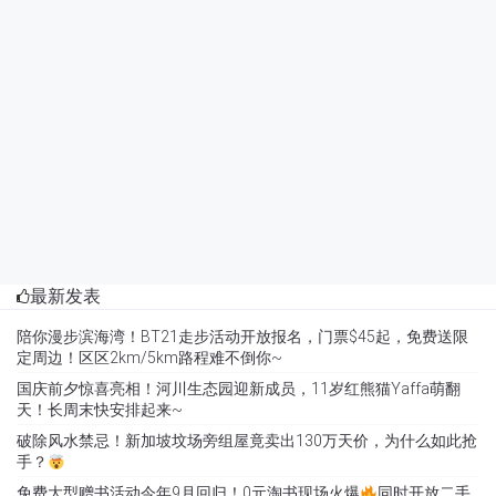
最新发表
陪你漫步滨海湾！BT21走步活动开放报名，门票$45起，免费送限
定周边！区区2km/5km路程难不倒你~
国庆前夕惊喜亮相！河川生态园迎新成员，11岁红熊猫Yaffa萌翻
天！长周末快安排起来~
破除风水禁忌！新加坡坟场旁组屋竟卖出130万天价，为什么如此抢
手？
免费大型赠书活动今年9月回归！0元淘书现场火爆
同时开放二手