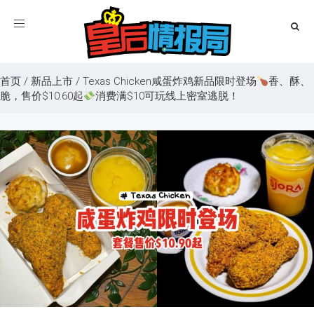
Toggle
navigation
首页
/
新品上市
/
Texas Chicken咸蛋炸鸡新品限时登场
香、酥、
脆，售价$10.60起
消费满$10可玩线上密室逃脱！