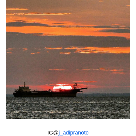
IG@
j_adipranoto