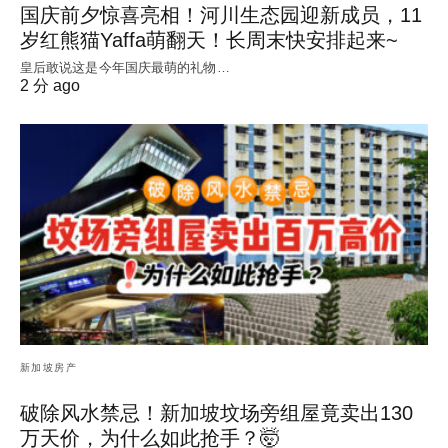
国庆前夕惊喜亮相！河川生态园迎新成员，11
岁红熊猫Yaffa萌翻天！长周末快安排起来~
皇后敢说这是今年国庆最萌的礼物…
2 分 ago
新加坡房产
破除风水禁忌！新加坡坟场旁组屋竟卖出130
万天价，为什么如此抢手？🤯