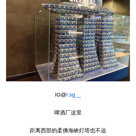
IG@
r.sg__
啤酒厂这里
距离西部的柔佛海峡灯塔也不远