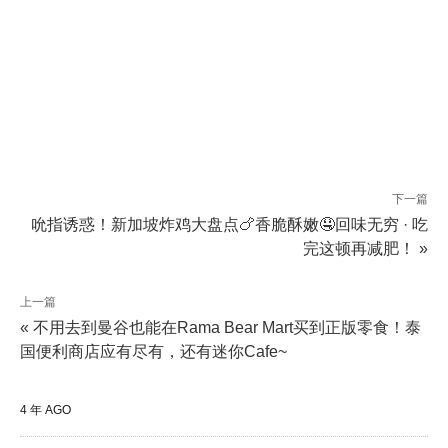
下一篇
吮指诱惑！新加坡炸鸡大盘点🍗香脆酥嫩🤤回味无穷 · 吃
完这顿再减肥！ »
上一篇
« 不用去到曼谷也能在Rama Bear Mart买到正版零食！泰
国便利商店应有尽有，还有迷你Cafe~
4 年 AGO