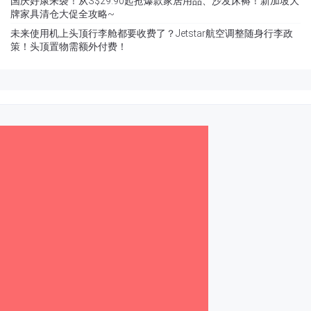
国庆好康来袭！从S$29.90起抢爆款家居用品、沙发床褥！新加坡大
牌家具清仓大促全攻略~
未来使用机上头顶行李舱都要收费了？Jetstar航空调整随身行李政
策！头顶置物需额外付费！