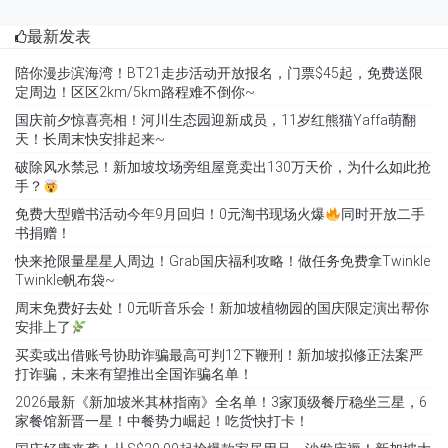
最新发表
陪你漫步滨海湾！BT21走步活动开放报名，门票$45起，免费送限
定周边！区区2km/5km路程难不倒你~
国庆前夕惊喜亮相！河川生态园迎新成员，11岁红熊猫Yaffa萌翻
天！长周末快安排起来~
破除风水禁忌！新加坡坟场旁组屋竟卖出130万天价，为什么如此抢
手？
免费大型赠书活动今年9月回归！0元淘书现场火爆
同时开放二手
书捐赠！
快来抢限量星星人周边！Grab国庆福利攻略！做任务免费拿Twinkle
Twinkle帆布袋~
周末免费好去处！0元听音乐会！新加坡植物园的国庆限定演出帮你
安排上了
买卖或出借账号协助诈骗最高可判12下鞭刑！新加坡拟修正法案严
打诈骗，未来有望推出全国诈骗名单！
2026最新《新加坡米其林指南》全名单！3家顶级餐厅稳坐三星，6
家餐馆新晋一星！中餐势力崛起！吃货快打卡！