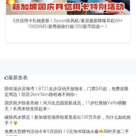
8月信用卡礼物更新！Dyson吹风机/索尼最新降噪耳机WH-
1000XM5/新秀丽旅行箱/350新币四选一！
最新发表
陪你漫步滨海湾！BT21走步活动开放报名，门票$45起，免费送限
定周边！区区2km/5km路程难不倒你~
国庆前夕惊喜亮相！河川生态园迎新成员，11岁红熊猫Yaffa萌翻
天！长周末快安排起来~
破除风水禁忌！新加坡坟场旁组屋竟卖出130万天价，为什么如此抢
手？
免费大型赠书活动今年9月回归！0元淘书现场火爆
同时开放二手