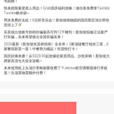
书捐赠！
快来抢限量星星人周边！Grab国庆福利攻略！做任务免费拿Twinkle
Twinkle帆布袋~
周末免费好去处！0元听音乐会！新加坡植物园的国庆限定演出帮你
安排上了
买卖或出借账号协助诈骗最高可判12下鞭刑！新加坡拟修正法案严
打诈骗，未来有望推出全国诈骗名单！
2026最新《新加坡米其林指南》全名单！3家顶级餐厅稳坐三星，6
家餐馆新晋一星！中餐势力崛起！吃货快打卡！
国庆好康来袭！从S$29.90起抢爆款家居用品、沙发床褥！新加坡大
牌家具清仓大促全攻略~
未来使用机上头顶行李舱都要收费了？Jetstar航空调整随身行李政
策！头顶置物需额外付费！