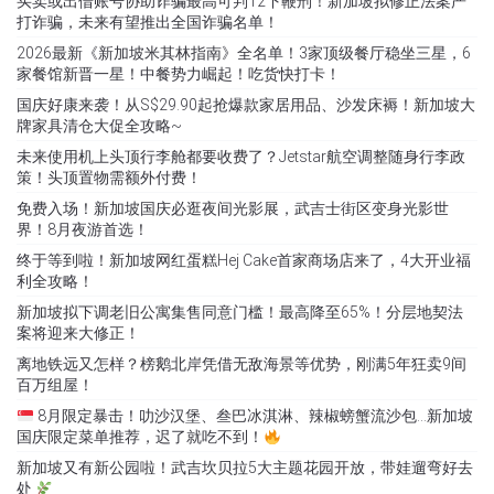
买卖或出借账号协助诈骗最高可判12下鞭刑！新加坡拟修正法案严
打诈骗，未来有望推出全国诈骗名单！
2026最新《新加坡米其林指南》全名单！3家顶级餐厅稳坐三星，6
家餐馆新晋一星！中餐势力崛起！吃货快打卡！
国庆好康来袭！从S$29.90起抢爆款家居用品、沙发床褥！新加坡大
牌家具清仓大促全攻略~
未来使用机上头顶行李舱都要收费了？Jetstar航空调整随身行李政
策！头顶置物需额外付费！
免费入场！新加坡国庆必逛夜间光影展，武吉士街区变身光影世
界！8月夜游首选！
终于等到啦！新加坡网红蛋糕Hej Cake首家商场店来了，4大开业福
利全攻略！
新加坡拟下调老旧公寓集售同意门槛！最高降至65%！分层地契法
案将迎来大修正！
离地铁远又怎样？榜鹅北岸凭借无敌海景等优势，刚满5年狂卖9间
百万组屋！
8月限定暴击！叻沙汉堡、叁巴冰淇淋、辣椒螃蟹流沙包…新加坡
国庆限定菜单推荐，迟了就吃不到！
新加坡又有新公园啦！武吉坎贝拉5大主题花园开放，带娃遛弯好去
处