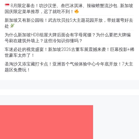
8月限定暴击！叻沙汉堡、叁巴冰淇淋、辣椒螃蟹流沙包…新加坡
国庆限定菜单推荐，迟了就吃不到！
新加坡又有新公园啦！武吉坎贝拉5大主题花园开放，带娃遛弯好去
处
为什么新加坡HDB组屋大牌后面会有字母尾缀？为什么要把大牌编
号刷在建筑外墙上？这些冷知识你懂吗？
车迷必赴的视觉盛宴！新加坡2026古董车展震撼来袭！巨幕投影+稀
世豪车太炸了！
圣淘沙又添宝藏打卡点！亚洲首个气候体验中心今年底开放！7大主
题区免费玩！