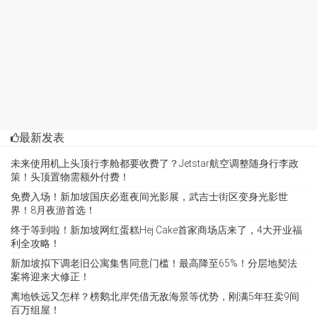
最新发表
未来使用机上头顶行李舱都要收费了？Jetstar航空调整随身行李政
策！头顶置物需额外付费！
免费入场！新加坡国庆必逛夜间光影展，武吉士街区变身光影世
界！8月夜游首选！
终于等到啦！新加坡网红蛋糕Hej Cake首家商场店来了，4大开业福
利全攻略！
新加坡拟下调老旧公寓集售同意门槛！最高降至65%！分层地契法
案将迎来大修正！
离地铁远又怎样？榜鹅北岸凭借无敌海景等优势，刚满5年狂卖9间
百万组屋！