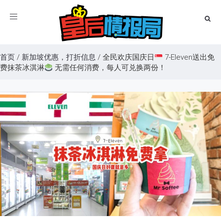
Toggle
navigation
首页
/
新加坡优惠，打折信息
/
全民欢庆国庆日
7-Eleven送出免
费抹茶冰淇淋
无需任何消费，每人可兑换两份！