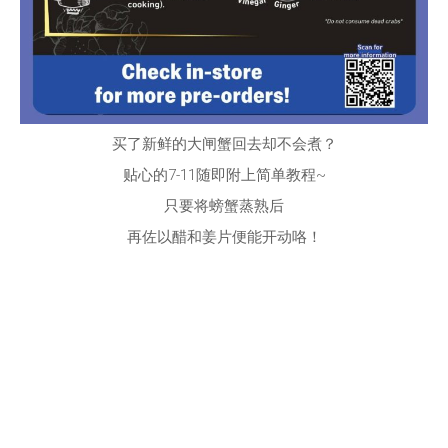
买了新鲜的大闸蟹回去却不会煮？
贴心的7-11随即附上简单教程~
只要将螃蟹蒸熟后
再佐以醋和姜片便能开动咯！