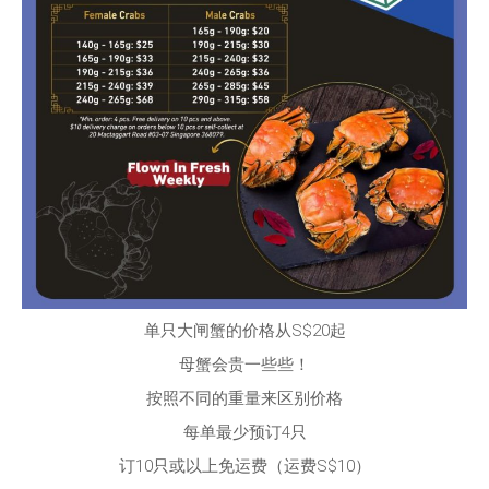
单只大闸蟹的价格从S$20起
母蟹会贵一些些！
按照不同的重量来区别价格
每单最少预订4只
订10只或以上免运费（运费S$10）