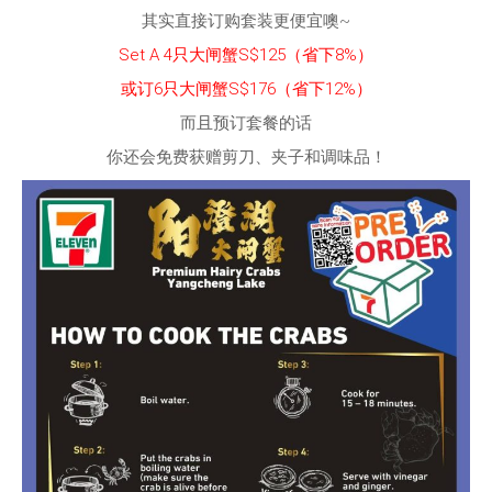
其实直接订购套装更便宜噢~
Set A 4只大闸蟹S$125（省下8%）
或订6只大闸蟹S$176（省下12%）
而且预订套餐的话
你还会免费获赠剪刀、夹子和调味品！