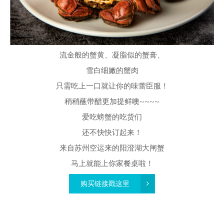
流金般的蟹黄、凝脂似的蟹膏、
雪白细嫩的蟹肉
只需吃上一口就让你的味蕾臣服！
稍稍蘸带醋更加提鲜噢~~~~
爱吃螃蟹的吃货们
还不快快订起来！
来自苏州空运来的阳澄湖大闸蟹
马上就能上你家餐桌啦！
购买链接戳这里