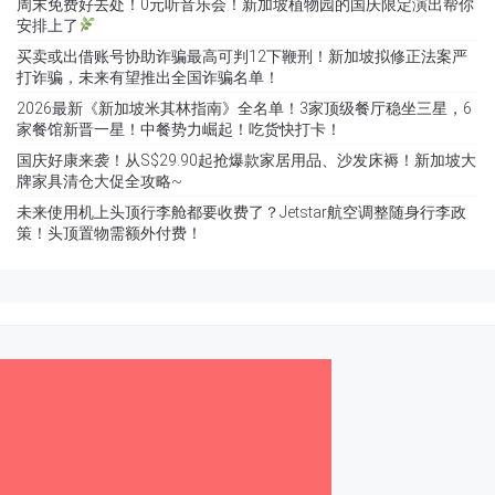
周末免费好去处！0元听音乐会！新加坡植物园的国庆限定演出帮你
安排上了
买卖或出借账号协助诈骗最高可判12下鞭刑！新加坡拟修正法案严
打诈骗，未来有望推出全国诈骗名单！
2026最新《新加坡米其林指南》全名单！3家顶级餐厅稳坐三星，6
家餐馆新晋一星！中餐势力崛起！吃货快打卡！
国庆好康来袭！从S$29.90起抢爆款家居用品、沙发床褥！新加坡大
牌家具清仓大促全攻略~
未来使用机上头顶行李舱都要收费了？Jetstar航空调整随身行李政
策！头顶置物需额外付费！