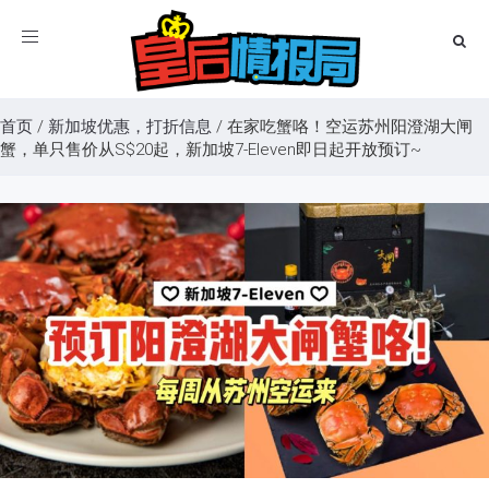
Toggle
navigation
首页
/
新加坡优惠，打折信息
/
在家吃蟹咯！空运苏州阳澄湖大闸
蟹，单只售价从S$20起，新加坡7-Eleven即日起开放预订~