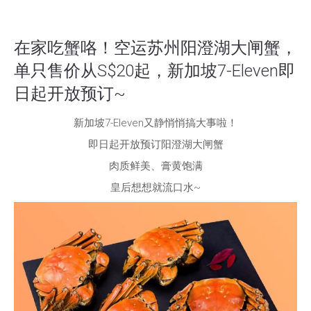
在家吃蟹咯！空运苏州阳澄湖大闸蟹，
单只售价从S$20起，新加坡7-Eleven即
日起开放预订~
新加坡7-Eleven又静悄悄搞大事啦！
即日起开放预订阳澄湖大闸蟹
肉质鲜美、膏黄饱满
皇后想想就流口水~