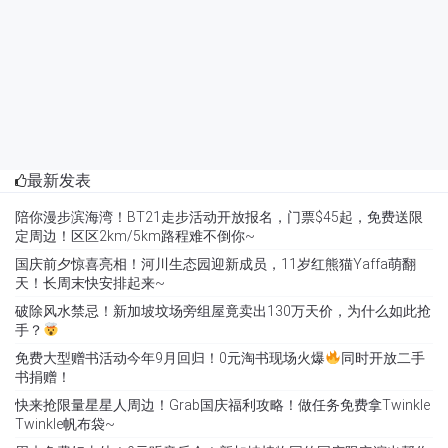
最新发表
陪你漫步滨海湾！BT21走步活动开放报名，门票$45起，免费送限
定周边！区区2km/5km路程难不倒你~
国庆前夕惊喜亮相！河川生态园迎新成员，11岁红熊猫Yaffa萌翻
天！长周末快安排起来~
破除风水禁忌！新加坡坟场旁组屋竟卖出130万天价，为什么如此抢
手？
免费大型赠书活动今年9月回归！0元淘书现场火爆
同时开放二手
书捐赠！
快来抢限量星星人周边！Grab国庆福利攻略！做任务免费拿Twinkle
Twinkle帆布袋~