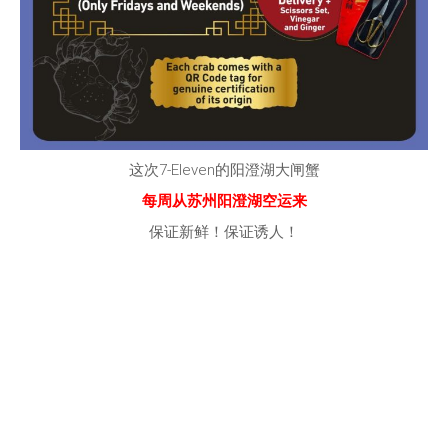
这次7-Eleven的阳澄湖大闸蟹
每周从苏州阳澄湖空运来
保证新鲜！保证诱人！