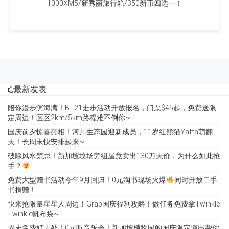
1000XM5/新秀丽旅行箱/350新币四选一！
最新发表
陪你漫步滨海湾！BT21走步活动开放报名，门票$45起，免费送限
定周边！区区2km/5km路程难不倒你~
国庆前夕惊喜亮相！河川生态园迎新成员，11岁红熊猫Yaffa萌翻
天！长周末快安排起来~
破除风水禁忌！新加坡坟场旁组屋竟卖出130万天价，为什么如此抢
手？
免费大型赠书活动今年9月回归！0元淘书现场火爆
同时开放二手
书捐赠！
快来抢限量星星人周边！Grab国庆福利攻略！做任务免费拿Twinkle
Twinkle帆布袋~
周末免费好去处！0元听音乐会！新加坡植物园的国庆限定演出帮你