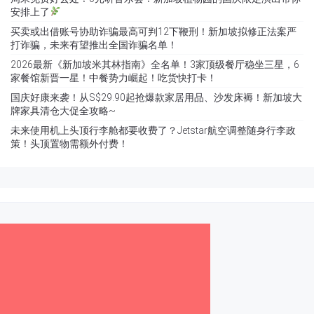
安排上了
买卖或出借账号协助诈骗最高可判12下鞭刑！新加坡拟修正法案严
打诈骗，未来有望推出全国诈骗名单！
2026最新《新加坡米其林指南》全名单！3家顶级餐厅稳坐三星，6
家餐馆新晋一星！中餐势力崛起！吃货快打卡！
国庆好康来袭！从S$29.90起抢爆款家居用品、沙发床褥！新加坡大
牌家具清仓大促全攻略~
未来使用机上头顶行李舱都要收费了？Jetstar航空调整随身行李政
策！头顶置物需额外付费！