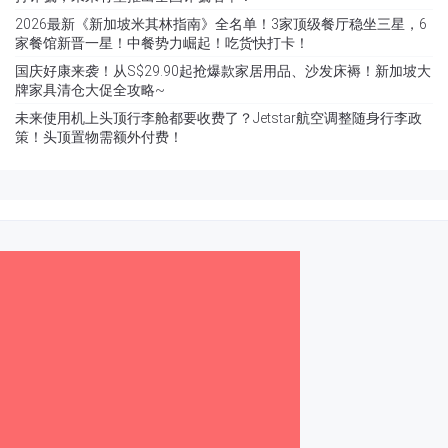
2026最新《新加坡米其林指南》全名单！3家顶级餐厅稳坐三星，6
家餐馆新晋一星！中餐势力崛起！吃货快打卡！
国庆好康来袭！从S$29.90起抢爆款家居用品、沙发床褥！新加坡大
牌家具清仓大促全攻略~
未来使用机上头顶行李舱都要收费了？Jetstar航空调整随身行李政
策！头顶置物需额外付费！