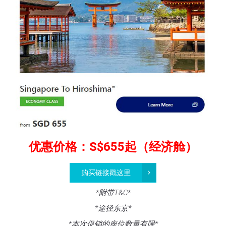
优惠价格：S$655起（经济舱）
购买链接戳这里
*附带T&C*
*途径东京*
*本次促销的座位数量有限*