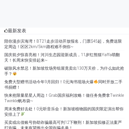
最新发表
陪你漫步滨海湾！BT21走步活动开放报名，门票$45起，免费送限
定周边！区区2km/5km路程难不倒你~
国庆前夕惊喜亮相！河川生态园迎新成员，11岁红熊猫Yaffa萌翻
天！长周末快安排起来~
破除风水禁忌！新加坡坟场旁组屋竟卖出130万天价，为什么如此抢
手？
免费大型赠书活动今年9月回归！0元淘书现场火爆
同时开放二手
书捐赠！
快来抢限量星星人周边！Grab国庆福利攻略！做任务免费拿Twinkle
Twinkle帆布袋~
周末免费好去处！0元听音乐会！新加坡植物园的国庆限定演出帮你
安排上了
买卖或出借账号协助诈骗最高可判12下鞭刑！新加坡拟修正法案严
打诈骗，未来有望推出全国诈骗名单！