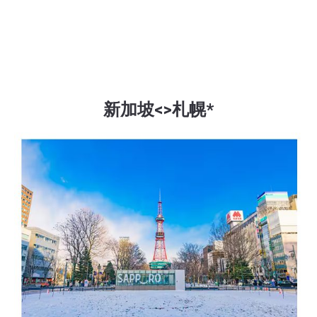
新加坡<>札幌*