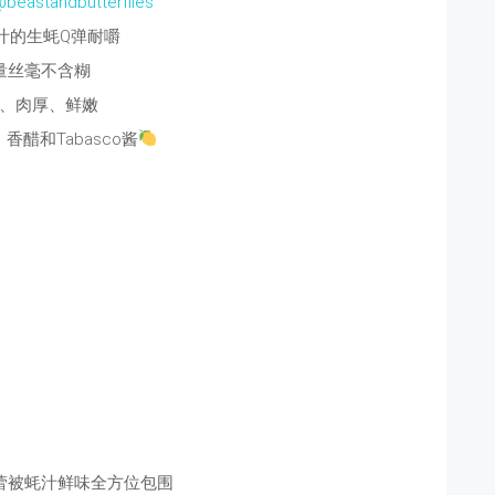
@beastandbutterflies
汁的生蚝Q弹耐嚼
量丝毫不含糊
、肉厚、鲜嫩
香醋和Tabasco酱
蕾被蚝汁鲜味全方位包围