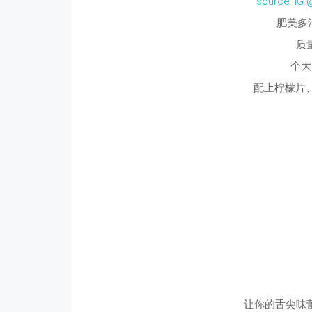
source: IG 
肥美多
质
个大
配上柠檬片、
让你的舌尖味