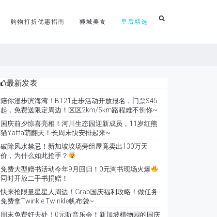
购物打折优惠指南
狮城美食
皇后精选
最新发表
陪你漫步滨海湾！BT21走步活动开放报名，门票$45
起，免费送限定周边！区区2km/5km路程难不倒你~
国庆前夕惊喜亮相！河川生态园迎新成员，11岁红熊
猫Yaffa萌翻天！长周末快安排起来~
破除风水禁忌！新加坡坟场旁组屋竟卖出130万天
价，为什么如此抢手？
免费大型赠书活动今年9月回归！0元淘书现场火爆
同时开放二手书捐赠！
快来抢限量星星人周边！Grab国庆福利攻略！做任务
免费拿Twinkle Twinkle帆布袋~
周末免费好去处！0元听音乐会！新加坡植物园的国庆