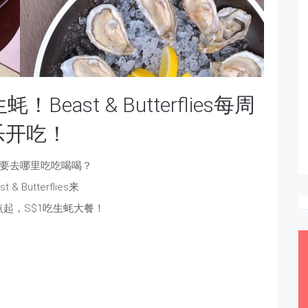
east & Butterflies每周
乐开吃！
班后要去哪里吃吃喝喝？
 & Butterflies来
点起，S$1吃生蚝大餐！