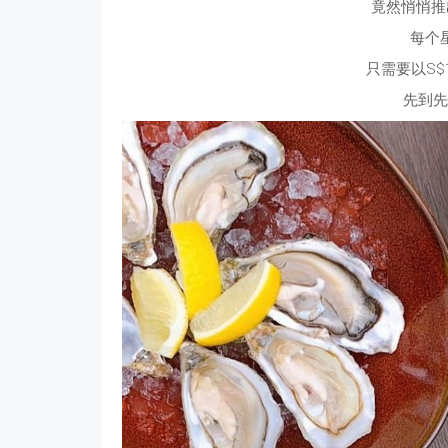
竟然悄悄推
每个
只需要以S
先到先