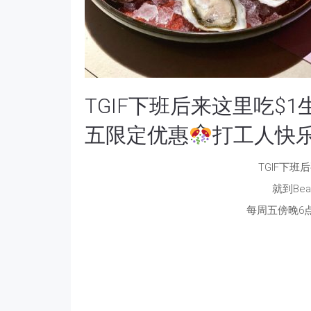
TGIF下班后来这里吃$1生蚝！B
五限定优惠
打工人快
TGIF下
就到Beast
每周五傍晚6