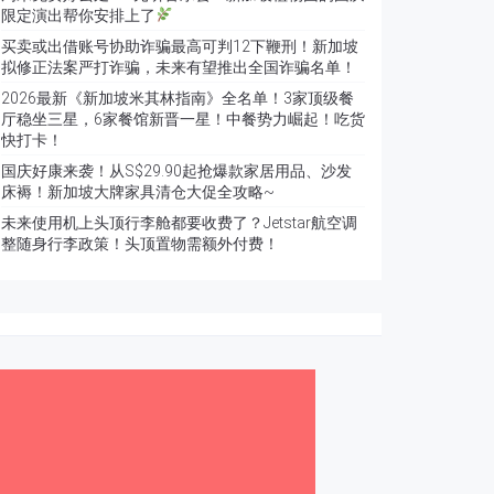
限定演出帮你安排上了
买卖或出借账号协助诈骗最高可判12下鞭刑！新加坡
拟修正法案严打诈骗，未来有望推出全国诈骗名单！
2026最新《新加坡米其林指南》全名单！3家顶级餐
厅稳坐三星，6家餐馆新晋一星！中餐势力崛起！吃货
快打卡！
国庆好康来袭！从S$29.90起抢爆款家居用品、沙发
床褥！新加坡大牌家具清仓大促全攻略~
未来使用机上头顶行李舱都要收费了？Jetstar航空调
整随身行李政策！头顶置物需额外付费！