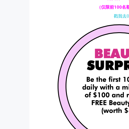
（仅限前100
戳我去BH