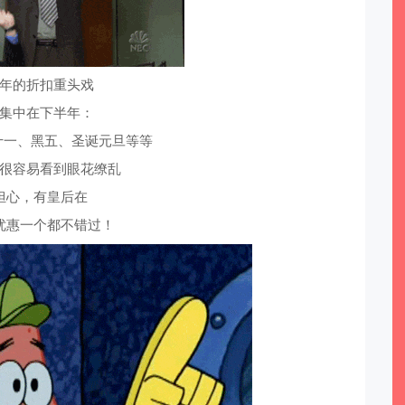
年的折扣重头戏
集中在下半年：
双十一、黑五、圣诞元旦等等
很容易看到眼花缭乱
担心，有皇后在
优惠一个都不错过！