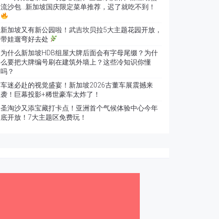
流沙包…新加坡国庆限定菜单推荐，迟了就吃不到！
新加坡又有新公园啦！武吉坎贝拉5大主题花园开放，
带娃遛弯好去处
为什么新加坡HDB组屋大牌后面会有字母尾缀？为什
么要把大牌编号刷在建筑外墙上？这些冷知识你懂
吗？
车迷必赴的视觉盛宴！新加坡2026古董车展震撼来
袭！巨幕投影+稀世豪车太炸了！
圣淘沙又添宝藏打卡点！亚洲首个气候体验中心今年
底开放！7大主题区免费玩！