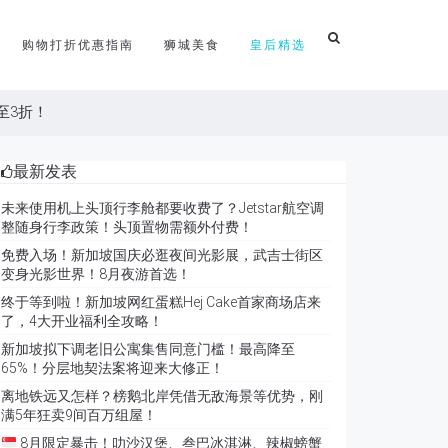
购物打折优惠指南
狮城美食
皇后精选
至3折！
最新发表
未来使用机上头顶行李舱都要收费了？Jetstar航空调
整随身行李政策！头顶置物需额外付费！
免费入场！新加坡国庆必逛夜间光影展，武吉士街区
变身光影世界！8月夜游首选！
终于等到啦！新加坡网红蛋糕Hej Cake首家商场店来
了，4大开业福利全攻略！
新加坡拟下调老旧公寓集售同意门槛！最高降至
65%！分层地契法案将迎来大修正！
离地铁远又怎样？榜鹅北岸凭借无敌海景等优势，刚
满5年狂卖9间百万组屋！
8月限定暴击！叻沙汉堡、叁巴冰淇淋、辣椒螃蟹