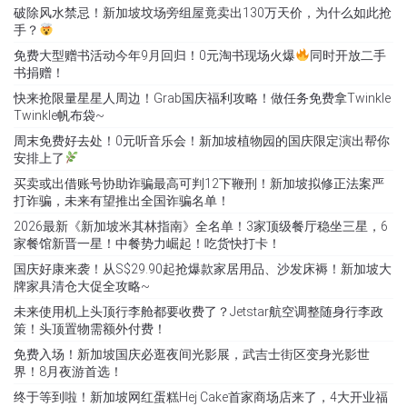
破除风水禁忌！新加坡坟场旁组屋竟卖出130万天价，为什么如此抢
手？
免费大型赠书活动今年9月回归！0元淘书现场火爆
同时开放二手
书捐赠！
快来抢限量星星人周边！Grab国庆福利攻略！做任务免费拿Twinkle
Twinkle帆布袋~
周末免费好去处！0元听音乐会！新加坡植物园的国庆限定演出帮你
安排上了
买卖或出借账号协助诈骗最高可判12下鞭刑！新加坡拟修正法案严
打诈骗，未来有望推出全国诈骗名单！
2026最新《新加坡米其林指南》全名单！3家顶级餐厅稳坐三星，6
家餐馆新晋一星！中餐势力崛起！吃货快打卡！
国庆好康来袭！从S$29.90起抢爆款家居用品、沙发床褥！新加坡大
牌家具清仓大促全攻略~
未来使用机上头顶行李舱都要收费了？Jetstar航空调整随身行李政
策！头顶置物需额外付费！
免费入场！新加坡国庆必逛夜间光影展，武吉士街区变身光影世
界！8月夜游首选！
终于等到啦！新加坡网红蛋糕Hej Cake首家商场店来了，4大开业福