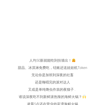
人均50新就能吃到扶墙出！
甜品、冰淇淋免费吃，结账还送娃娃机Token
无论你是加班到深夜的社畜
还是嗨唱完的派对达人
又或是单纯馋虫作祟的夜猫子…
谁说深夜吃不到新鲜滚热辣的海鲜火锅？
凌晨5点还在营业的蓝湾海鲜火锅