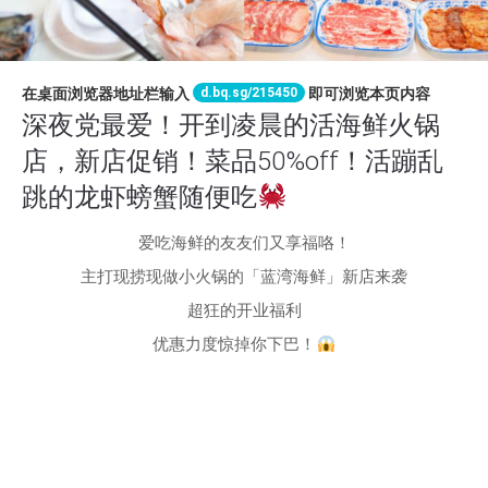
d.bq.sg/215450
在桌面浏览器地址栏输入
即可浏览本页内容
深夜党最爱！开到凌晨的活海鲜火锅
店，新店促销！菜品50%off！活蹦乱
跳的龙虾螃蟹随便吃
爱吃海鲜的友友们又享福咯！
主打现捞现做小火锅的「蓝湾海鲜」新店来袭
超狂的开业福利
优惠力度惊掉你下巴！