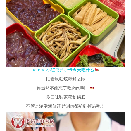
source:小红书@小卡今天吃什么
忙着疯狂炫海鲜之际
你当然不能忘了吃肉肉啊！
多口味独家秘制锅底
不管是涮活海鲜还是涮肉都鲜到掉眉毛！