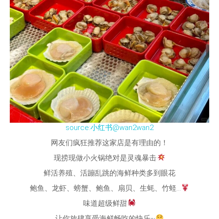
source:小红书@wan2wan2
网友们疯狂推荐这家店是有理由的！
现捞现做小火锅绝对是灵魂暴击
鲜活养殖、活蹦乱跳的海鲜种类多到眼花
鲍鱼、龙虾、螃蟹、鲍鱼、扇贝、生蚝、竹蛏…
味道超级鲜甜
让你放肆享受海鲜畅吃的快乐~