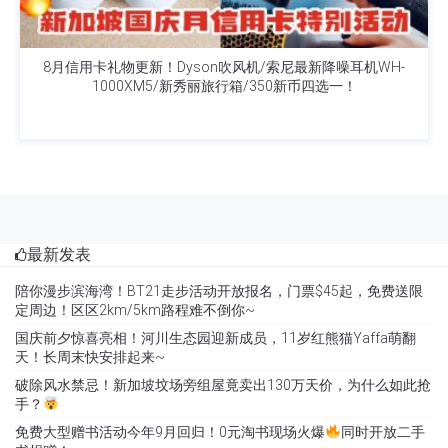
8月信用卡礼物更新！Dyson吹风机/索尼最新降噪耳机WH-
1000XM5/新秀丽旅行箱/350新币四选一！
最新发表
陪你漫步滨海湾！BT21走步活动开放报名，门票$45起，免费送限
定周边！区区2km/5km路程难不倒你~
国庆前夕惊喜亮相！河川生态园迎新成员，11岁红熊猫Yaffa萌翻
天！长周末快安排起来~
破除风水禁忌！新加坡坟场旁组屋竟卖出130万天价，为什么如此抢
手？
免费大型赠书活动今年9月回归！0元淘书现场火爆
同时开放二手