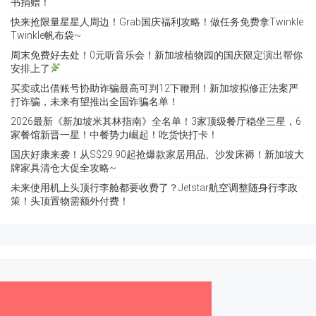
书捐赠！
快来抢限量星星人周边！Grab国庆福利攻略！做任务免费拿Twinkle
Twinkle帆布袋~
周末免费好去处！0元听音乐会！新加坡植物园的国庆限定演出帮你
安排上了
买卖或出借账号协助诈骗最高可判12下鞭刑！新加坡拟修正法案严
打诈骗，未来有望推出全国诈骗名单！
2026最新《新加坡米其林指南》全名单！3家顶级餐厅稳坐三星，6
家餐馆新晋一星！中餐势力崛起！吃货快打卡！
国庆好康来袭！从S$29.90起抢爆款家居用品、沙发床褥！新加坡大
牌家具清仓大促全攻略~
未来使用机上头顶行李舱都要收费了？Jetstar航空调整随身行李政
策！头顶置物需额外付费！