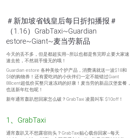
＃新加坡省钱皇后每日折扣播报＃
（1.16）GrabTaxi~Guardian
estore~Giant~麦当劳新品
今天的丢不多，但是都超实用~所以也都是售完即止要大家速
速去抢，不然就手慢无的哦！
Guardian estore 各种美妆个护产品，消费满就送一波$18和
$8的购物券！还有爱吃鸡的小伙伴们一定不能错过Giant
88cent超低价买整只速冻鸡的好康！麦当劳的新品汉堡套餐，
也送新年红包呢！
新年通宵轰趴想回家怎么破？GrabTaxi 凌晨叫车 $10off！
1、GrabTaxi
通宵轰趴又不想露宿街头？GrabTaxi贴心载你回家~每天