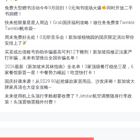
免费大型赠书活动今年9月回归！0元淘书现场火爆
同时开放二手
书捐赠！
快来抢限量星星人周边！Grab国庆福利攻略！做任务免费拿Twinkle
Twinkle帆布袋~
周末免费好去处！0元听音乐会！新加坡植物园的国庆限定演出帮你
安排上了
买卖或出借账号协助诈骗最高可判12下鞭刑！新加坡拟修正法案严
打诈骗，未来有望推出全国诈骗名单！
2026最新《新加坡米其林指南》全名单！3家顶级餐厅稳坐三星，6
家餐馆新晋一星！中餐势力崛起！吃货快打卡！
国庆好康来袭！从S$29.90起抢爆款家居用品、沙发床褥！新加坡大
牌家具清仓大促全攻略~
未来使用机上头顶行李舱都要收费了？Jetstar航空调整随身行李政
策！头顶置物需额外付费！