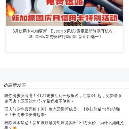
8月信用卡礼物更新！Dyson吹风机/索尼最新降噪耳机WH-
1000XM5/新秀丽旅行箱/350新币四选一！
最新发表
陪你漫步滨海湾！BT21走步活动开放报名，门票$45起，免费送限
定周边！区区2km/5km路程难不倒你~
国庆前夕惊喜亮相！河川生态园迎新成员，11岁红熊猫Yaffa萌翻
天！长周末快安排起来~
破除风水禁忌！新加坡坟场旁组屋竟卖出130万天价，为什么如此抢
手？