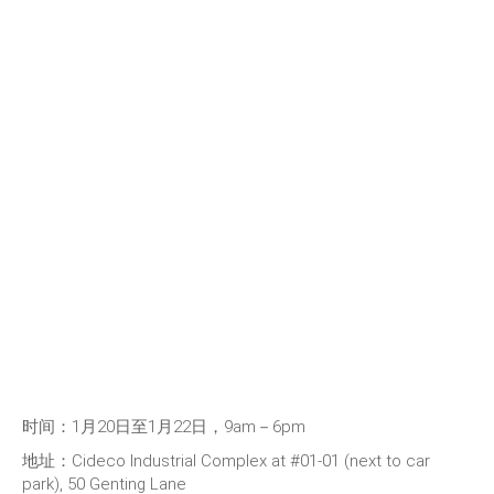
时间：1月20日至1月22日，9am－6pm
地址：Cideco Industrial Complex at #01-01 (next to car
park), 50 Genting Lane