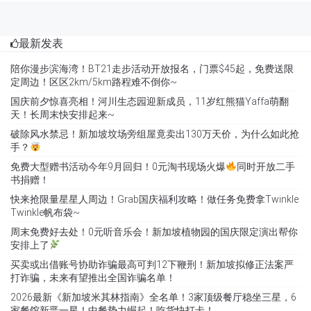
最新发表
陪你漫步滨海湾！BT21走步活动开放报名，门票$45起，免费送限
定周边！区区2km/5km路程难不倒你~
国庆前夕惊喜亮相！河川生态园迎新成员，11岁红熊猫Yaffa萌翻
天！长周末快安排起来~
破除风水禁忌！新加坡坟场旁组屋竟卖出130万天价，为什么如此抢
手？
免费大型赠书活动今年9月回归！0元淘书现场火爆
同时开放二手
书捐赠！
快来抢限量星星人周边！Grab国庆福利攻略！做任务免费拿Twinkle
Twinkle帆布袋~
周末免费好去处！0元听音乐会！新加坡植物园的国庆限定演出帮你
安排上了
买卖或出借账号协助诈骗最高可判12下鞭刑！新加坡拟修正法案严
打诈骗，未来有望推出全国诈骗名单！
2026最新《新加坡米其林指南》全名单！3家顶级餐厅稳坐三星，6
家餐馆新晋一星！中餐势力崛起！吃货快打卡！