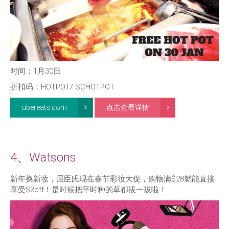
时间：1月30日
折扣码：HOTPOT/ SCHOTPOT
ubereats.com
点击查看详情
4、Watsons
新年换新妆，屈臣氏现在春节彩妆大促，购物满$28就能直接
享受$3off！是时候把平时种的草都拔一拔啦！