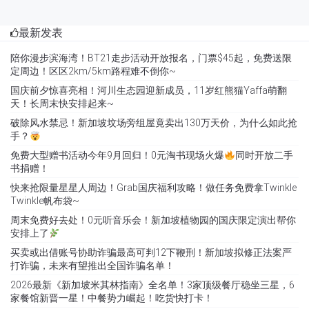
最新发表
陪你漫步滨海湾！BT21走步活动开放报名，门票$45起，免费送限
定周边！区区2km/5km路程难不倒你~
国庆前夕惊喜亮相！河川生态园迎新成员，11岁红熊猫Yaffa萌翻
天！长周末快安排起来~
破除风水禁忌！新加坡坟场旁组屋竟卖出130万天价，为什么如此抢
手？
免费大型赠书活动今年9月回归！0元淘书现场火爆
同时开放二手
书捐赠！
快来抢限量星星人周边！Grab国庆福利攻略！做任务免费拿Twinkle
Twinkle帆布袋~
周末免费好去处！0元听音乐会！新加坡植物园的国庆限定演出帮你
安排上了
买卖或出借账号协助诈骗最高可判12下鞭刑！新加坡拟修正法案严
打诈骗，未来有望推出全国诈骗名单！
2026最新《新加坡米其林指南》全名单！3家顶级餐厅稳坐三星，6
家餐馆新晋一星！中餐势力崛起！吃货快打卡！