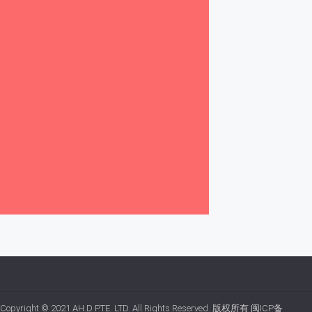
Copyright © 2021
AH.D PTE. LTD.
All Rights Reserved. 版权所有
闽ICP备