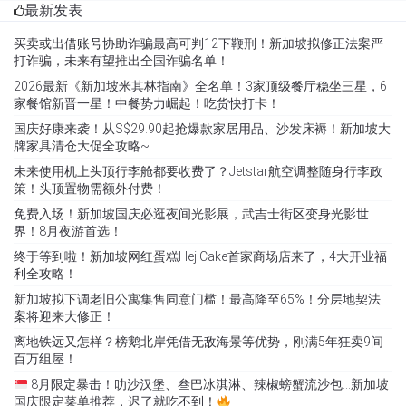
最新发表
买卖或出借账号协助诈骗最高可判12下鞭刑！新加坡拟修正法案严
打诈骗，未来有望推出全国诈骗名单！
2026最新《新加坡米其林指南》全名单！3家顶级餐厅稳坐三星，6
家餐馆新晋一星！中餐势力崛起！吃货快打卡！
国庆好康来袭！从S$29.90起抢爆款家居用品、沙发床褥！新加坡大
牌家具清仓大促全攻略~
未来使用机上头顶行李舱都要收费了？Jetstar航空调整随身行李政
策！头顶置物需额外付费！
免费入场！新加坡国庆必逛夜间光影展，武吉士街区变身光影世
界！8月夜游首选！
终于等到啦！新加坡网红蛋糕Hej Cake首家商场店来了，4大开业福
利全攻略！
新加坡拟下调老旧公寓集售同意门槛！最高降至65%！分层地契法
案将迎来大修正！
离地铁远又怎样？榜鹅北岸凭借无敌海景等优势，刚满5年狂卖9间
百万组屋！
8月限定暴击！叻沙汉堡、叁巴冰淇淋、辣椒螃蟹流沙包…新加坡
国庆限定菜单推荐，迟了就吃不到！