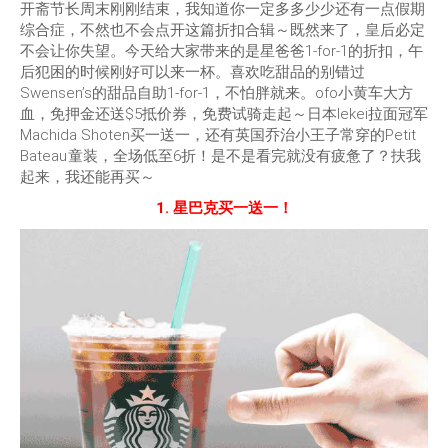
开斋节长周末刚刚结束，我知道你一定多多少少还有一点假期
综合症，不然也不会点开这篇折扣合辑～既然来了，皇后必定
不会让你失望。今天给大家带来的是星爸爸1-for-1的折扣，午
后犯困的时候刚好可以来一杯。喜欢吃甜品的别错过
Swensen’s的甜品自助1-for-1，不怕胖就来。ofo小黄车大方
血，免押金还送$5抵价券，免费试骑走起～日本Iekei拉面冠军
Machida Shoten买一送一，还有英国乔治小王子常穿的Petit
Bateau
童装，全场低至6折！是不是看完就没有疲惫了？扶我
起来，我还能再买～
1. 星巴克买一送一！