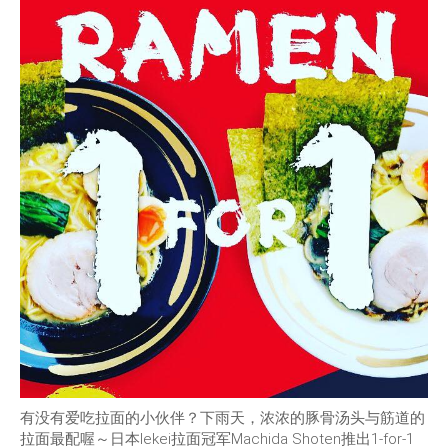
有没有爱吃拉面的小伙伴？下雨天，浓浓的豚骨汤头与筋道的
拉面最配喔～日本Iekei拉面冠军Machida Shoten推出1-for-1