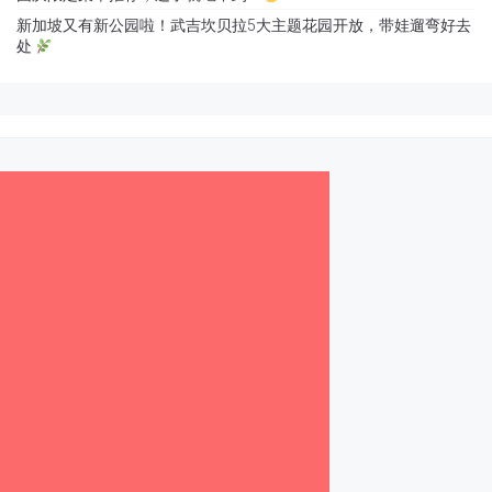
新加坡又有新公园啦！武吉坎贝拉5大主题花园开放，带娃遛弯好去
处