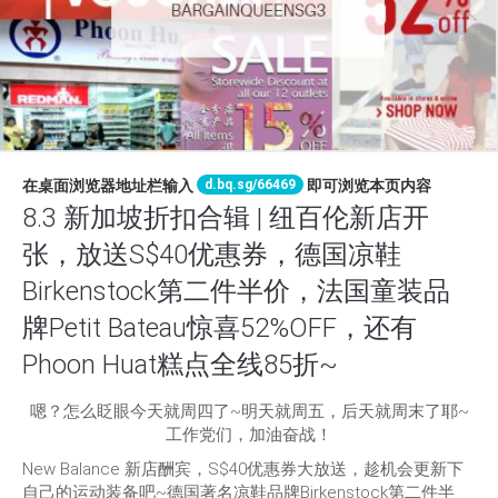
d.bq.sg/66469
在桌面浏览器地址栏输入
即可浏览本页内容
8.3 新加坡折扣合辑 | 纽百伦新店开
张，放送S$40优惠券，德国凉鞋
Birkenstock第二件半价，法国童装品
牌Petit Bateau惊喜52%OFF，还有
Phoon Huat糕点全线85折~
嗯？怎么眨眼今天就周四了~明天就周五，后天就周末了耶~
工作党们，加油奋战！
New Balance 新店酬宾，S$40优惠券大放送，趁机会更新下
自己的运动装备吧~德国著名凉鞋品牌Birkenstock第二件半