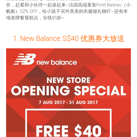
价，赶紧和小伙伴一起凑起来~法国高端童装Petit Bateau（小
帆船）52% OFF，给小孩子买件美美的衣服做礼物吖~还有本
地老牌奮發糕点，全线85折~
1. New Balance S$40 优惠券大放送