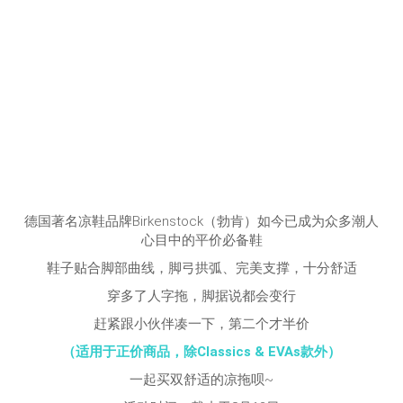
德国著名凉鞋品牌Birkenstock（勃肯）如今已成为众多潮人
心目中的平价必备鞋
鞋子贴合脚部曲线，脚弓拱弧、完美支撑，十分舒适
穿多了人字拖，脚据说都会变行
赶紧跟小伙伴凑一下，第二个才半价
（适用于正价商品，除Classics & EVAs款外）
一起买双舒适的凉拖呗~