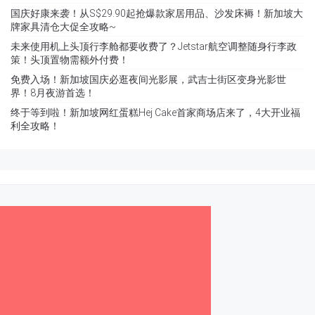
国庆好康来袭！从S$29.90起抢爆款家居用品、沙发床褥！新加坡大
牌家具清仓大促全攻略~
未来使用机上头顶行李舱都要收费了？Jetstar航空调整随身行李政
策！头顶置物需额外付费！
免费入场！新加坡国庆必逛夜间光影展，武吉士街区变身光影世
界！8月夜游首选！
终于等到啦！新加坡网红蛋糕Hej Cake首家商场店来了，4大开业福
利全攻略！