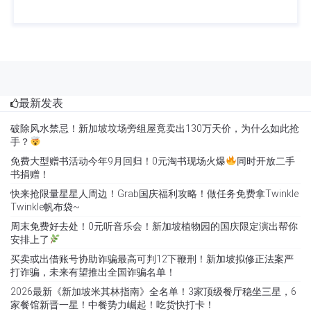
最新发表
破除风水禁忌！新加坡坟场旁组屋竟卖出130万天价，为什么如此抢
手？
免费大型赠书活动今年9月回归！0元淘书现场火爆
同时开放二手
书捐赠！
快来抢限量星星人周边！Grab国庆福利攻略！做任务免费拿Twinkle
Twinkle帆布袋~
周末免费好去处！0元听音乐会！新加坡植物园的国庆限定演出帮你
安排上了
买卖或出借账号协助诈骗最高可判12下鞭刑！新加坡拟修正法案严
打诈骗，未来有望推出全国诈骗名单！
2026最新《新加坡米其林指南》全名单！3家顶级餐厅稳坐三星，6
家餐馆新晋一星！中餐势力崛起！吃货快打卡！