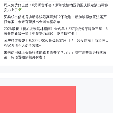
周末免费好去处！0元听音乐会！新加坡植物园的国庆限定演出帮你
安排上了
买卖或出借账号协助诈骗最高可判12下鞭刑！新加坡拟修正法案严
打诈骗，未来有望推出全国诈骗名单！
2026最新《新加坡米其林指南》全名单！3家顶级餐厅稳坐三星，6
家餐馆新晋一星！中餐势力崛起！吃货快打卡！
国庆好康来袭！从S$29.90起抢爆款家居用品、沙发床褥！新加坡大
牌家具清仓大促全攻略~
未来使用机上头顶行李舱都要收费了？Jetstar航空调整随身行李政
策！头顶置物需额外付费！