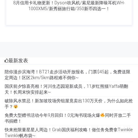
8月信用卡礼物更新！Dyson吹风机/索尼最新降噪耳机WH-
1000XM5/新秀丽旅行箱/350新币四选一！
最新发表
陪你漫步滨海湾！BT21走步活动开放报名，门票$45起，免费送限
定周边！区区2km/5km路程难不倒你~
国庆前夕惊喜亮相！河川生态园迎新成员，11岁红熊猫Yaffa萌翻
天！长周末快安排起来~
破除风水禁忌！新加坡坟场旁组屋竟卖出130万天价，为什么如此抢
手？
免费大型赠书活动今年9月回归！0元淘书现场火爆
同时开放二手
书捐赠！
快来抢限量星星人周边！Grab国庆福利攻略！做任务免费拿Twinkle
Twinkle帆布袋~