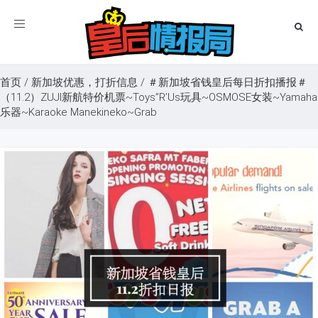
Toggle
navigation
首页
/
新加坡优惠，打折信息
/
＃新加坡省钱皇后每日折扣播报＃
（11.2）ZUJI新航特价机票~Toys”R’Us玩具~OSMOSE女装~Yamaha
乐器~Karaoke Manekineko~Grab