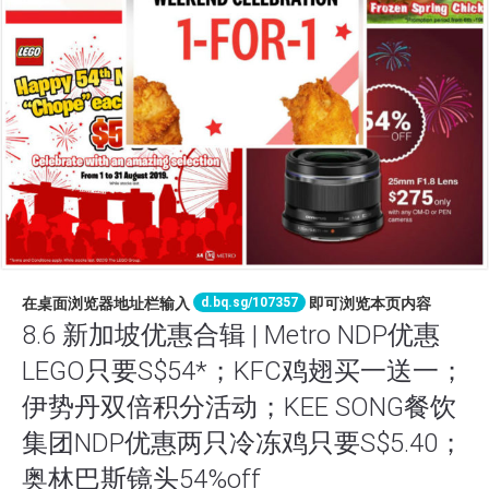
d.bq.sg/107357
在桌面浏览器地址栏输入
即可浏览本页内容
8.6 新加坡优惠合辑 | Metro NDP优惠
LEGO只要S$54*；KFC鸡翅买一送一；
伊势丹双倍积分活动；KEE SONG餐饮
集团NDP优惠两只冷冻鸡只要S$5.40；
奥林巴斯镜头54%off