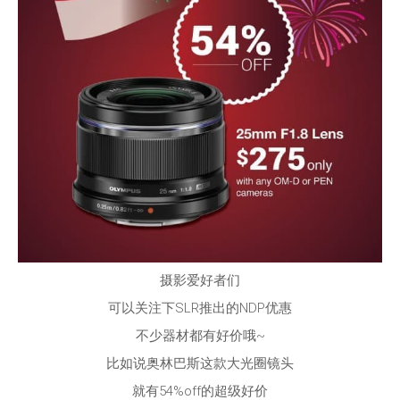
摄影爱好者们
可以关注下SLR推出的NDP优惠
不少器材都有好价哦~
比如说奥林巴斯这款大光圈镜头
就有54%off的超级好价