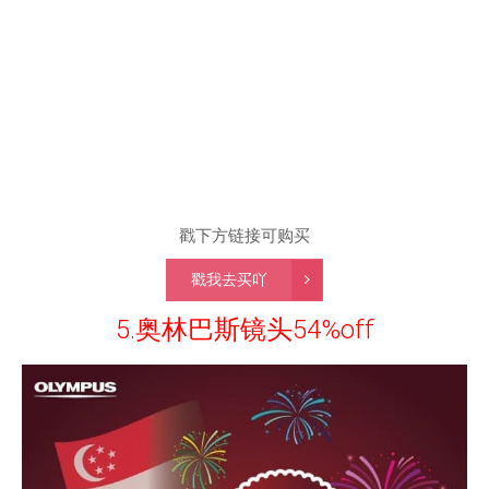
戳下方链接可购买
戳我去买吖
5.奥林巴斯镜头54%off