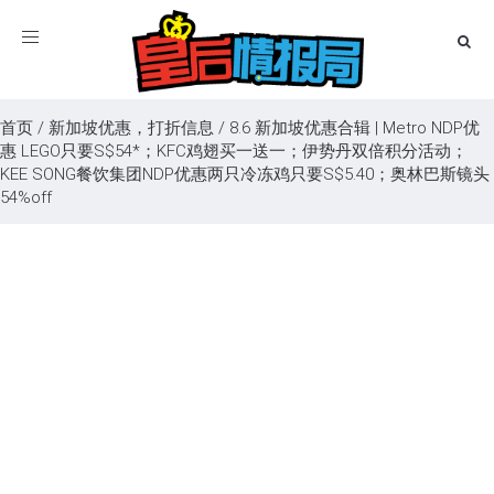
Toggle
navigation
首页
/
新加坡优惠，打折信息
/
8.6 新加坡优惠合辑 | Metro NDP优
惠 LEGO只要S$54*；KFC鸡翅买一送一；伊势丹双倍积分活动；
KEE SONG餐饮集团NDP优惠两只冷冻鸡只要S$5.40；奥林巴斯镜头
54%off