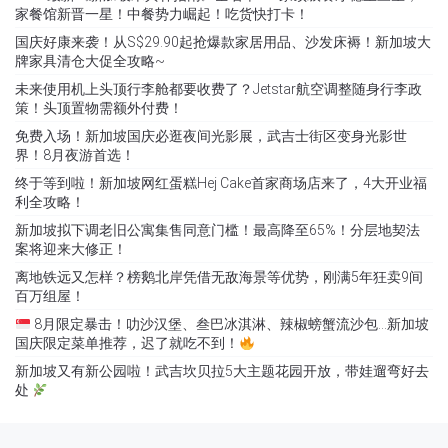
家餐馆新晋一星！中餐势力崛起！吃货快打卡！
国庆好康来袭！从S$29.90起抢爆款家居用品、沙发床褥！新加坡大
牌家具清仓大促全攻略~
未来使用机上头顶行李舱都要收费了？Jetstar航空调整随身行李政
策！头顶置物需额外付费！
免费入场！新加坡国庆必逛夜间光影展，武吉士街区变身光影世
界！8月夜游首选！
终于等到啦！新加坡网红蛋糕Hej Cake首家商场店来了，4大开业福
利全攻略！
新加坡拟下调老旧公寓集售同意门槛！最高降至65%！分层地契法
案将迎来大修正！
离地铁远又怎样？榜鹅北岸凭借无敌海景等优势，刚满5年狂卖9间
百万组屋！
8月限定暴击！叻沙汉堡、叁巴冰淇淋、辣椒螃蟹流沙包…新加坡
国庆限定菜单推荐，迟了就吃不到！
新加坡又有新公园啦！武吉坎贝拉5大主题花园开放，带娃遛弯好去
处