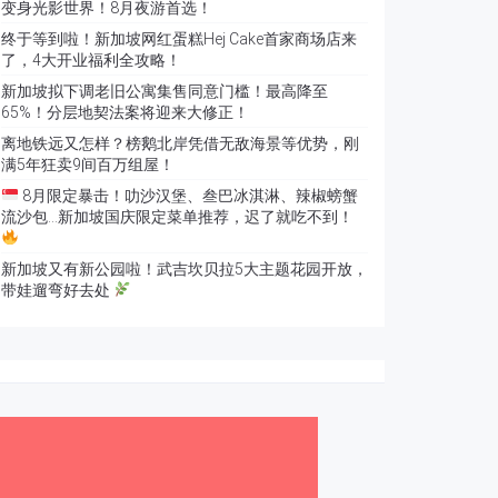
变身光影世界！8月夜游首选！
终于等到啦！新加坡网红蛋糕Hej Cake首家商场店来
了，4大开业福利全攻略！
新加坡拟下调老旧公寓集售同意门槛！最高降至
65%！分层地契法案将迎来大修正！
离地铁远又怎样？榜鹅北岸凭借无敌海景等优势，刚
满5年狂卖9间百万组屋！
8月限定暴击！叻沙汉堡、叁巴冰淇淋、辣椒螃蟹
流沙包…新加坡国庆限定菜单推荐，迟了就吃不到！
新加坡又有新公园啦！武吉坎贝拉5大主题花园开放，
带娃遛弯好去处