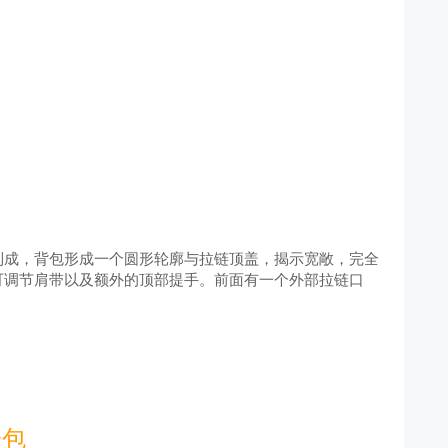
制成，背包形成一个圆形轮廓与拉链顶盖，揭示宽敞，完全
可调节肩带以及额外的顶部提手。前面有一个外部拉链口
。
跨包