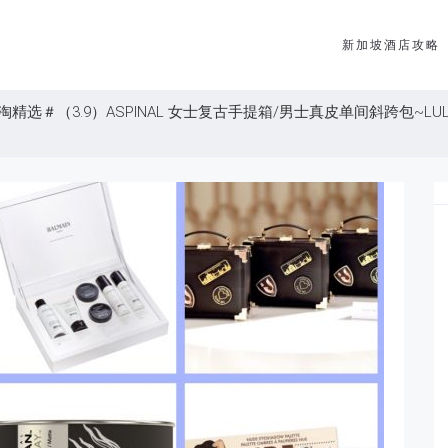
新加坡酒店攻略
选＃（3.9）ASPINAL 女士复古手提箱/男士真皮单间斜跨包~LULU女