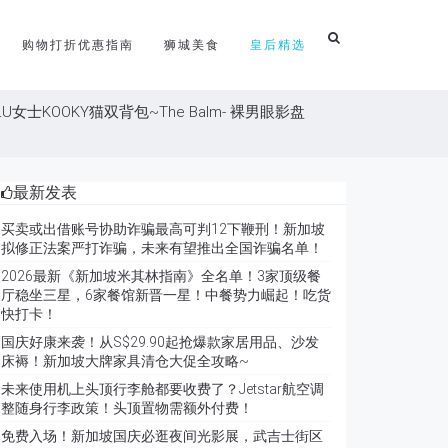
购物打折优惠指南
狮城美食
皇后精选
士KOOKY猫双背包~The Balm- 裸男眼影盘
最新发表
买卖或出借账号协助诈骗最高可判12下鞭刑！新加坡
拟修正法案严打诈骗，未来有望推出全国诈骗名单！
2026最新《新加坡米其林指南》全名单！3家顶级餐
厅稳坐三星，6家餐馆新晋一星！中餐势力崛起！吃货
快打卡！
国庆好康来袭！从S$29.90起抢爆款家居用品、沙发
床褥！新加坡大牌家具清仓大促全攻略~
未来使用机上头顶行李舱都要收费了？Jetstar航空调
整随身行李政策！头顶置物需额外付费！
免费入场！新加坡国庆必逛夜间光影展，武吉士街区