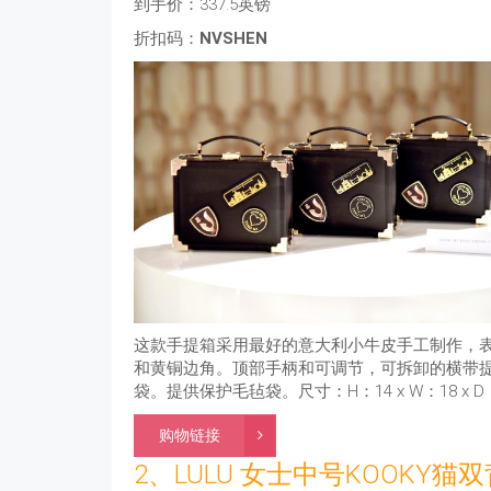
到手价：337.5英镑
折扣码：
NVSHEN
这款手提箱采用最好的意大利小牛皮手工制作，
和黄铜边角。顶部手柄和可调节，可拆卸的横带
袋。提供保护毛毡袋。尺寸：H：14 x W：18 x 
购物链接
2、LULU 女士中号KOOKY猫