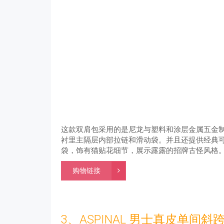
这款双肩包采用的是尼龙与塑料和涂层金属五金
衬里主隔层内部拉链和滑动袋。并且还提供经典
袋，饰有猫贴花细节，展示露露的招牌古怪风格
购物链接
3、ASPINAL 男士真皮单间斜