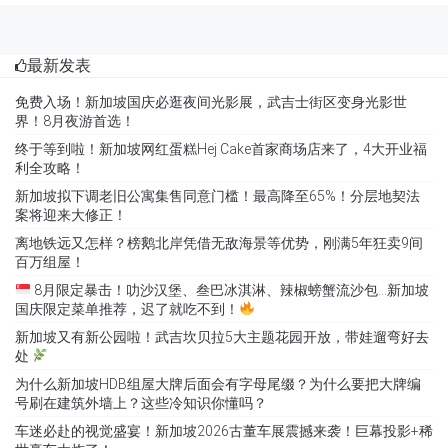
最新发表
免费入场！新加坡国庆必逛夜间光影展，武吉士街区变身光影世
界！8月夜游首选！
终于等到啦！新加坡网红蛋糕Hej Cake首家商场店来了，4大开业福
利全攻略！
新加坡拟下调老旧公寓集售同意门槛！最高降至65%！分层地契法
案将迎来大修正！
离地铁远又怎样？榜鹅北岸凭借无敌海景等优势，刚满5年狂卖9间
百万组屋！
8月限定暴击！叻沙汉堡、叁巴冰淇淋、辣椒螃蟹流沙包…新加坡
国庆限定菜单推荐，迟了就吃不到！
新加坡又有新公园啦！武吉坎贝拉5大主题花园开放，带娃遛弯好去
处
为什么新加坡HDB组屋大牌后面会有字母尾缀？为什么要把大牌编
号刷在建筑外墙上？这些冷知识你懂吗？
车迷必赴的视觉盛宴！新加坡2026古董车展震撼来袭！巨幕投影+稀