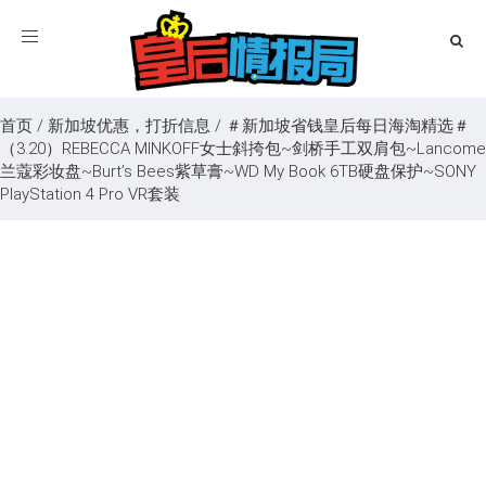
Toggle
navigation
首页
/
新加坡优惠，打折信息
/
＃新加坡省钱皇后每日海淘精选＃
（3.20）REBECCA MINKOFF女士斜挎包~剑桥手工双肩包~Lancome
兰蔻彩妆盘~Burt’s Bees紫草膏~WD My Book 6TB硬盘保护~SONY
PlayStation 4 Pro VR套装